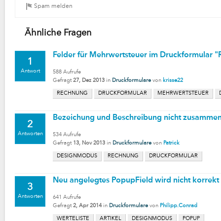
Ähnliche Fragen
Felder für Mehrwertsteuer im Druckformular 
1
Antwort
588
Aufrufe
Gefragt
27, Dez 2013
in
Druckformulare
von
krisse22
RECHNUNG
DRUCKFORMULAR
MEHRWERTSTEUER
Bezeichung und Beschreibung nicht zusammen 
2
Antworten
534
Aufrufe
Gefragt
13, Nov 2013
in
Druckformulare
von
Patrick
DESIGNMODUS
RECHNUNG
DRUCKFORMULAR
Neu angelegtes PopupField wird nicht korrekt
3
Antworten
641
Aufrufe
Gefragt
2, Apr 2014
in
Druckformulare
von
Philipp.Conrad
WERTELISTE
ARTIKEL
DESIGNMODUS
POPUP