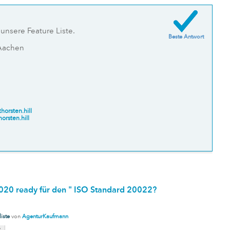
 unsere Feature Liste.
Beste Antwort
 Aachen
thorsten.hill
horsten.hill
 2020 ready für den " ISO Standard 20022?
iste
von
AgenturKaufmann