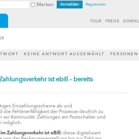
Merken
Registrieren
TOUR
PREISE
DOWN
ER
NTWORT
KEINE ANTWORT AUSGEWÄHLT
PERSONEN
ahlungsverkehr ist ebill – bereits
tigen Einzahlungsscheine ab und
die Fehleranfälligkeit der Prozesse deutlich zu
n wir Kontinuität: Zahlungen am Postschalter und
n möglich.
im Zahlungsverkehr ist eBill:
diese digitalisiert
 von der Rechnungserstellung bis zur Zahlung