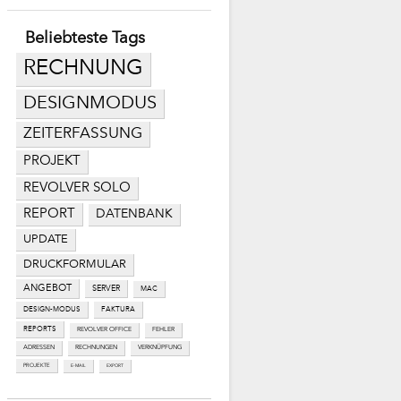
Beliebteste Tags
RECHNUNG
DESIGNMODUS
ZEITERFASSUNG
PROJEKT
REVOLVER SOLO
REPORT
DATENBANK
UPDATE
DRUCKFORMULAR
ANGEBOT
SERVER
MAC
DESIGN-MODUS
FAKTURA
REPORTS
REVOLVER OFFICE
FEHLER
ADRESSEN
RECHNUNGEN
VERKNÜPFUNG
PROJEKTE
E-MAIL
EXPORT