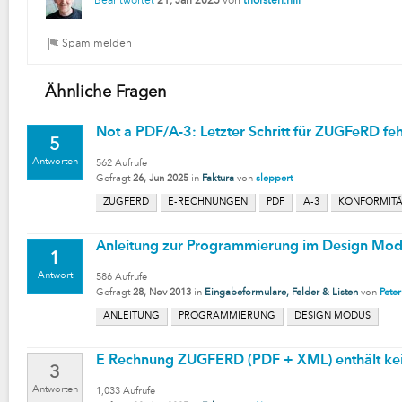
Beantwortet
21, Jan 2025
von
thorsten.hill
Ähnliche Fragen
Not a PDF/A-3: Letzter Schritt für ZUGFeRD feh
5
Antworten
562
Aufrufe
Gefragt
26, Jun 2025
in
Faktura
von
sleppert
ZUGFERD
E-RECHNUNGEN
PDF
A-3
KONFORMIT
Anleitung zur Programmierung im Design Mo
1
Antwort
586
Aufrufe
Gefragt
28, Nov 2013
in
Eingabeformulare, Felder & Listen
von
Pete
ANLEITUNG
PROGRAMMIERUNG
DESIGN MODUS
E Rechnung ZUGFERD (PDF + XML) enthält ke
3
Antworten
1,033
Aufrufe