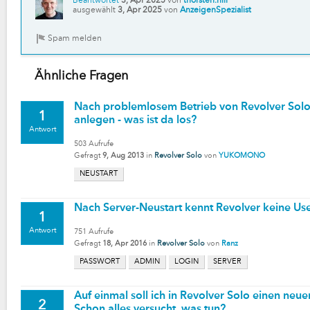
Beantwortet
3, Apr 2025
von
thorsten.hill
ausgewählt
3, Apr 2025
von
AnzeigenSpezialist
Ähnliche Fragen
Nach problemlosem Betrieb von Revolver Solo 
1
anlegen - was ist da los?
Antwort
503
Aufrufe
Gefragt
9, Aug 2013
in
Revolver Solo
von
YUKOMONO
NEUSTART
Nach Server-Neustart kennt Revolver keine Us
1
Antwort
751
Aufrufe
Gefragt
18, Apr 2016
in
Revolver Solo
von
Ranz
PASSWORT
ADMIN
LOGIN
SERVER
Auf einmal soll ich in Revolver Solo einen neu
2
Schon alles versucht, was tun?