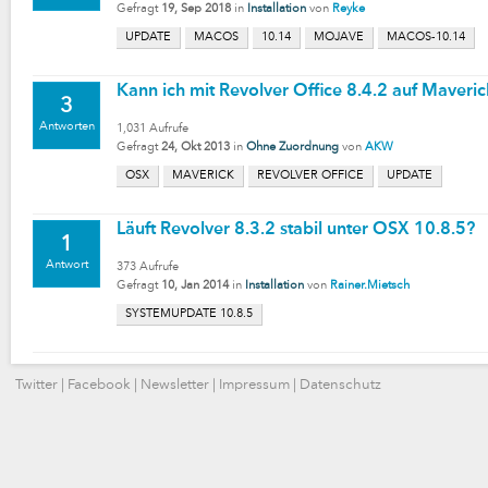
Gefragt
19, Sep 2018
in
Installation
von
Reyke
UPDATE
MACOS
10.14
MOJAVE
MACOS-10.14
Kann ich mit Revolver Office 8.4.2 auf Maveri
3
Antworten
1,031
Aufrufe
Gefragt
24, Okt 2013
in
Ohne Zuordnung
von
AKW
OSX
MAVERICK
REVOLVER OFFICE
UPDATE
Läuft Revolver 8.3.2 stabil unter OSX 10.8.5?
1
Antwort
373
Aufrufe
Gefragt
10, Jan 2014
in
Installation
von
Rainer.Mietsch
SYSTEMUPDATE 10.8.5
Twitter
|
Facebook
|
Newsletter
|
Impressum
|
Datenschutz