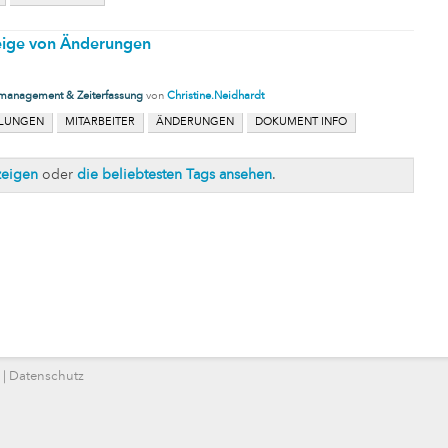
eige von Änderungen
tmanagement & Zeiterfassung
von
Christine.Neidhardt
LLUNGEN
MITARBEITER
ÄNDERUNGEN
DOKUMENT INFO
zeigen
oder
die beliebtesten Tags ansehen
.
|
Datenschutz