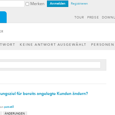
Merken
Registrieren
TOUR
PREISE
DOWN
ER
NTWORT
KEINE ANTWORT AUSGEWÄHLT
PERSONEN
lungsziel für bereits angelegte Kunden ändern?
von
pot-still
ÄNDERUNGEN