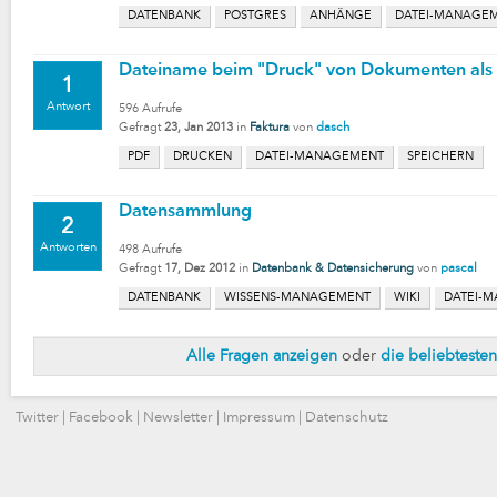
DATENBANK
POSTGRES
ANHÄNGE
DATEI-MANAGE
Dateiname beim "Druck" von Dokumenten als
1
Antwort
596
Aufrufe
Gefragt
23, Jan 2013
in
Faktura
von
dasch
PDF
DRUCKEN
DATEI-MANAGEMENT
SPEICHERN
Datensammlung
2
Antworten
498
Aufrufe
Gefragt
17, Dez 2012
in
Datenbank & Datensicherung
von
pascal
DATENBANK
WISSENS-MANAGEMENT
WIKI
DATEI-
Alle Fragen anzeigen
oder
die beliebteste
Twitter
|
Facebook
|
Newsletter
|
Impressum
|
Datenschutz