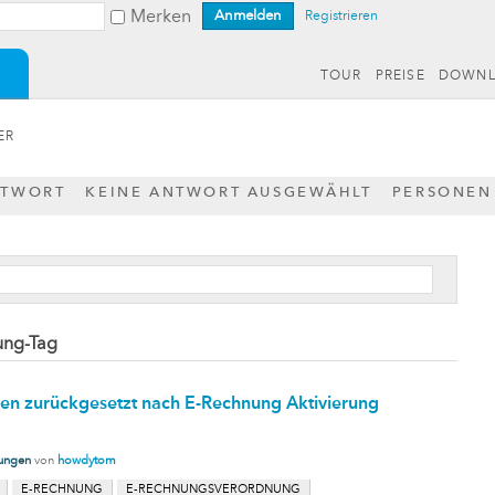
Merken
Registrieren
TOUR
PREISE
DOWN
ER
NTWORT
KEINE ANTWORT AUSGEWÄHLT
PERSONEN
ung-Tag
n zurückgesetzt nach E-Rechnung Aktivierung
lungen
von
howdytom
E-RECHNUNG
E-RECHNUNGSVERORDNUNG