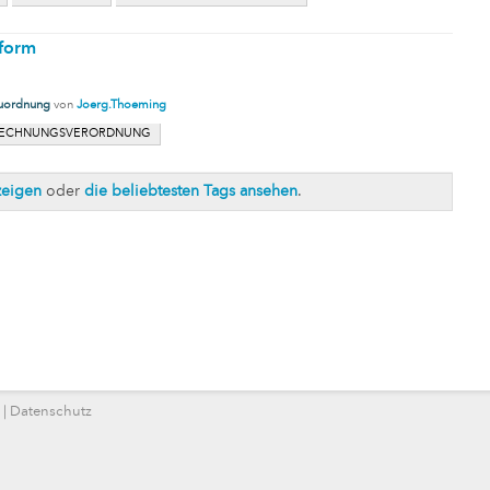
form
uordnung
von
Joerg.Thoeming
RECHNUNGSVERORDNUNG
zeigen
oder
die beliebtesten Tags ansehen
.
|
Datenschutz