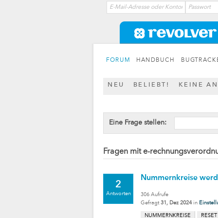
FORUM
HANDBUCH
BUGTRACK
NEU
BELIEBT!
KEINE A
Eine Frage stellen:
Fragen mit e-rechnungsverordn
Nummernkreise werde
2
Antworten
306
Aufrufe
Gefragt
31, Dez 2024
in
Einstel
NUMMERNKREISE
RESET