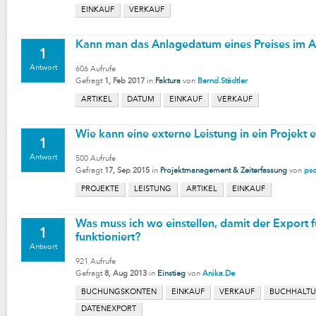
EINKAUF
VERKAUF
Kann man das Anlagedatum eines Preises im Ar
1
Antwort
606
Aufrufe
Gefragt
1, Feb 2017
in
Faktura
von
Bernd.Städtler
ARTIKEL
DATUM
EINKAUF
VERKAUF
Wie kann eine externe Leistung in ein Projek
1
Antwort
500
Aufrufe
Gefragt
17, Sep 2015
in
Projektmanagement & Zeiterfassung
von
ps
PROJEKTE
LEISTUNG
ARTIKEL
EINKAUF
Was muss ich wo einstellen, damit der Export f
1
funktioniert?
Antwort
921
Aufrufe
Gefragt
8, Aug 2013
in
Einstieg
von
Anika.De
BUCHUNGSKONTEN
EINKAUF
VERKAUF
BUCHHALT
DATENEXPORT