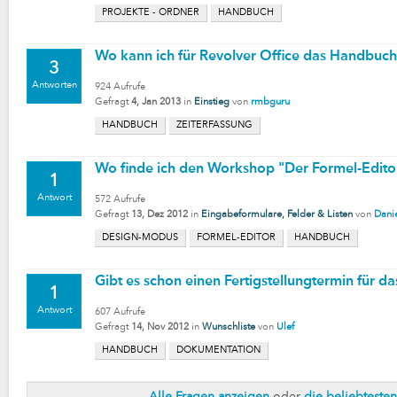
PROJEKTE - ORDNER
HANDBUCH
Wo kann ich für Revolver Office das Handbuch
3
Antworten
924
Aufrufe
Gefragt
4, Jan 2013
in
Einstieg
von
rmbguru
HANDBUCH
ZEITERFASSUNG
Wo finde ich den Workshop "Der Formel-Edito
1
Antwort
572
Aufrufe
Gefragt
13, Dez 2012
in
Eingabeformulare, Felder & Listen
von
Dani
DESIGN-MODUS
FORMEL-EDITOR
HANDBUCH
Gibt es schon einen Fertigstellungtermin für 
1
Antwort
607
Aufrufe
Gefragt
14, Nov 2012
in
Wunschliste
von
Ulef
HANDBUCH
DOKUMENTATION