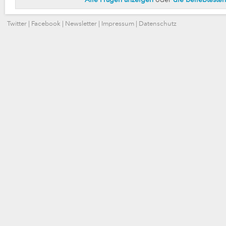
Alle Fragen anzeigen
oder
die beliebteste
Twitter
|
Facebook
|
Newsletter
|
Impressum
|
Datenschutz