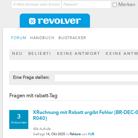
Merken
FORUM
HANDBUCH
BUGTRACKER
NEU
BELIEBT!
KEINE ANTWORT
KEINE ANT
Eine Frage stellen:
Fragen mit rabatt-Tag
XRechnung mit Rabatt ergibt Fehler [BR-DEC
3
R040]
Antworten
456
Aufrufe
Gefragt
14, Okt 2025
in
Faktura
von
HJB