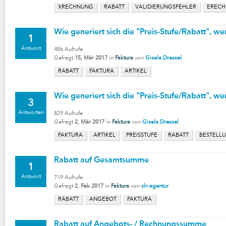
XRECHNUNG
RABATT
VALIDIERUNGSFEHLER
EREC
Wie generiert sich die "Preis-Stufe/Rabatt", we
1
Antwort
486
Aufrufe
Gefragt
15, Mär 2017
in
Faktura
von
Gisela.Dressel
RABATT
FAKTURA
ARTIKEL
Wie generiert sich die "Preis-Stufe/Rabatt", we
3
Antworten
829
Aufrufe
Gefragt
2, Mär 2017
in
Faktura
von
Gisela.Dressel
FAKTURA
ARTIKEL
PREISSTUFE
RABATT
BESTELL
Rabatt auf Gesamtsumme
1
Antwort
719
Aufrufe
Gefragt
2, Feb 2017
in
Faktura
von
slr-agentur
RABATT
ANGEBOT
FAKTURA
Rabatt auf Angebots- / Rechnungssumme