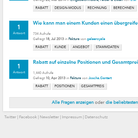
Gefragt
25, Mär 2014
in
Eingabeformulare, Felder & Listen
von
o.st
RABATT
DESIGN-MODUS
RECHNUNG
BERECHNEN
Wie kann man einem Kunden einen übergreif
1
Antwort
734
Aufrufe
Gefragt
18, Jul 2013
in
Faktura
von
geleeroyale
RABATT
KUNDE
ANGEBOT
STAMMDATEN
Rabatt auf einzelne Positionen und Gesamtpre
1
Antwort
1,440
Aufrufe
Gefragt
10, Apr 2013
in
Faktura
von
Joscha.Gantert
RABATT
POSITIONEN
GESAMTPREIS
Alle Fragen anzeigen
oder
die beliebteste
Twitter
|
Facebook
|
Newsletter
|
Impressum
|
Datenschutz