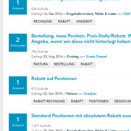
1
Antwort
536
Aufrufe
Gefragt
16, Dez 2016
in
Eingabeformulare, Felder & Listen
von
Olaf 
RECHNUNG
RABATT
ANGEBOT
Bestellung, neue Position, Preis-Stufe/Rabatt: 
2
Angabe, wenn wir diese nicht hinterlegt haben
Antworten
756
Aufrufe
Gefragt
23, Aug 2016
in
Einstieg
von
Gisela.Dressel
FAKTURA
BESTELLUNG
RABATT
Rabatt auf Positionen
1
Antwort
515
Aufrufe
Gefragt
22, Apr 2015
in
Faktura
von
Grayben
RABATT RECHNUNG
RABATT
POSITIONEN
DESIGN-
Standard Positionen mit absolutem Rabatt aus
1
Antwort
1,471
Aufrufe