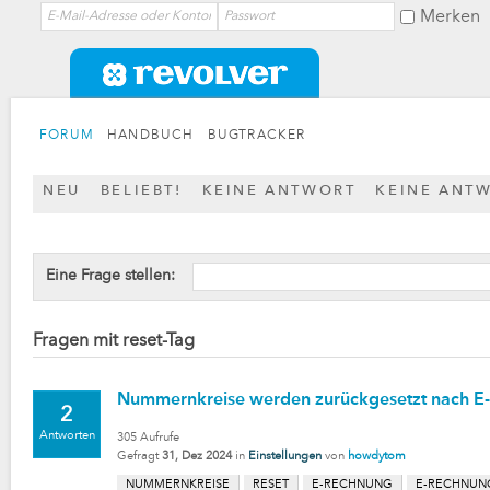
Merken
FORUM
HANDBUCH
BUGTRACKER
NEU
BELIEBT!
KEINE ANTWORT
KEINE ANT
Eine Frage stellen:
Fragen mit reset-Tag
Nummernkreise werden zurückgesetzt nach E-
2
Antworten
305
Aufrufe
Gefragt
31, Dez 2024
in
Einstellungen
von
howdytom
NUMMERNKREISE
RESET
E-RECHNUNG
E-RECHNUN