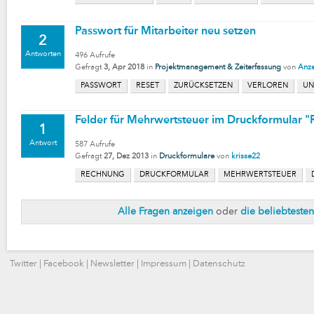
Passwort für Mitarbeiter neu setzen
2
Antworten
496
Aufrufe
Gefragt
3, Apr 2018
in
Projektmanagement & Zeiterfassung
von
Anze
PASSWORT
RESET
ZURÜCKSETZEN
VERLOREN
UN
Felder für Mehrwertsteuer im Druckformular 
1
Antwort
587
Aufrufe
Gefragt
27, Dez 2013
in
Druckformulare
von
krisse22
RECHNUNG
DRUCKFORMULAR
MEHRWERTSTEUER
Alle Fragen anzeigen
oder
die beliebteste
Twitter
|
Facebook
|
Newsletter
|
Impressum
|
Datenschutz