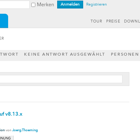
Merken
Registrieren
TOUR
PREISE
DOWN
ER
NTWORT
KEINE ANTWORT AUSGEWÄHLT
PERSONEN
uf v8.13.x
tion
von
Joerg.Thoeming
HNUNG