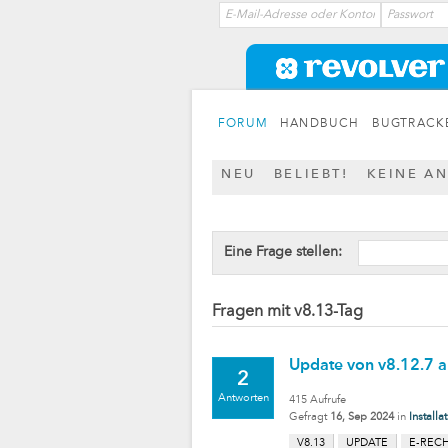
FORUM
HANDBUCH
BUGTRACK
NEU
BELIEBT!
KEINE A
Eine Frage stellen:
Fragen mit v8.13-Tag
Update von v8.12.7 a
2
Antworten
415
Aufrufe
Gefragt
16, Sep 2024
in
Installa
V8.13
UPDATE
E-REC