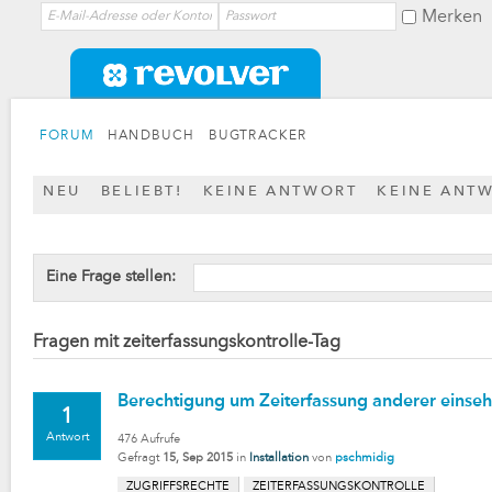
Merken
FORUM
HANDBUCH
BUGTRACKER
NEU
BELIEBT!
KEINE ANTWORT
KEINE ANT
Eine Frage stellen:
Fragen mit zeiterfassungskontrolle-Tag
Berechtigung um Zeiterfassung anderer einse
1
Antwort
476
Aufrufe
Gefragt
15, Sep 2015
in
Installation
von
pschmidig
ZUGRIFFSRECHTE
ZEITERFASSUNGSKONTROLLE