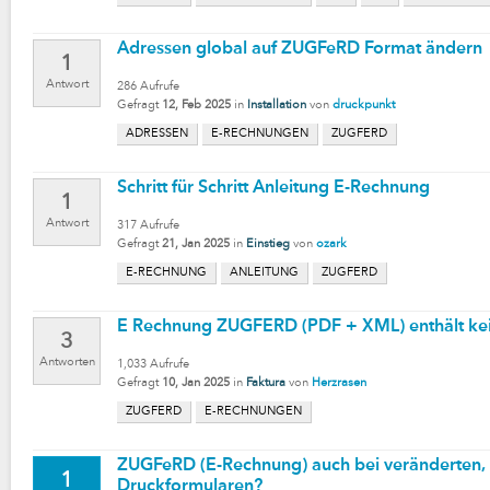
Adressen global auf ZUGFeRD Format ändern
1
Antwort
286
Aufrufe
Gefragt
12, Feb 2025
in
Installation
von
druckpunkt
ADRESSEN
E-RECHNUNGEN
ZUGFERD
Schritt für Schritt Anleitung E-Rechnung
1
Antwort
317
Aufrufe
Gefragt
21, Jan 2025
in
Einstieg
von
ozark
E-RECHNUNG
ANLEITUNG
ZUGFERD
E Rechnung ZUGFERD (PDF + XML) enthält ke
3
Antworten
1,033
Aufrufe
Gefragt
10, Jan 2025
in
Faktura
von
Herzrasen
ZUGFERD
E-RECHNUNGEN
ZUGFeRD (E-Rechnung) auch bei veränderten, 
1
Druckformularen?