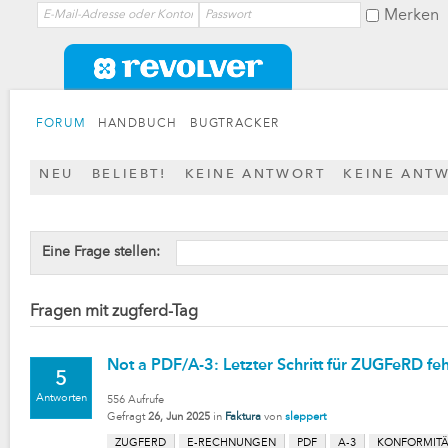
Merken
FORUM
HANDBUCH
BUGTRACKER
NEU
BELIEBT!
KEINE ANTWORT
KEINE ANT
Eine Frage stellen:
Fragen mit zugferd-Tag
Not a PDF/A-3: Letzter Schritt für ZUGFeRD feh
5
Antworten
556
Aufrufe
Gefragt
26, Jun 2025
in
Faktura
von
sleppert
ZUGFERD
E-RECHNUNGEN
PDF
A-3
KONFORMIT