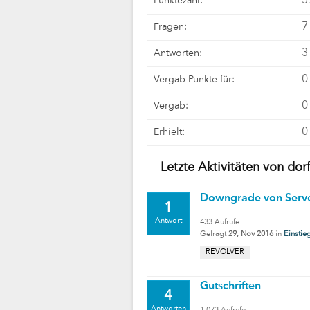
5
Punktezahl:
7
Fragen:
3
Antworten:
0
Vergab Punkte für:
0
Vergab:
0
Erhielt:
Letzte Aktivitäten von dorf
Downgrade von Server
1
Antwort
433
Aufrufe
Gefragt
29, Nov 2016
in
Einstie
REVOLVER
Gutschriften
4
Antworten