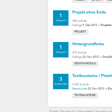
PROJEKT
REPORT
TEI
Projekt ohne Ende
1
Antwort
380
Aufrufe
Gefragt
9, Dez 2012
in
Projektm
PROJEKT
Hintergrundfarbe
1
Antwort
379
Aufrufe
Gefragt
23, Nov 2012
in
Druckf
DESIGN-MODUS
Textbausteine / Platzh
3
Antworten
4,025
Aufrufe
Beantwortet
23, Nov 2012
in
Ein
TEXTBAUSTEINE
Twitter
|
Facebook
|
Newsletter
|
Impressum