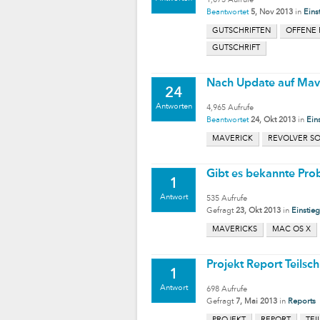
1,073
Aufrufe
Beantwortet
5, Nov 2013
in
Eins
GUTSCHRIFTEN
OFFENE
GUTSCHRIFT
Nach Update auf Mave
24
Antworten
4,965
Aufrufe
Beantwortet
24, Okt 2013
in
Ein
MAVERICK
REVOLVER S
Gibt es bekannte Pro
1
Antwort
535
Aufrufe
Gefragt
23, Okt 2013
in
Einstieg
MAVERICKS
MAC OS X
Projekt Report Teilsc
1
Antwort
698
Aufrufe
Gefragt
7, Mai 2013
in
Reports