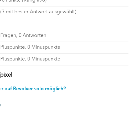
70
Punkte (Rang #
96
)
(
7
mit bester Antwort ausgewählt)
Fragen,
0
Antworten
Pluspunkte,
0
Minuspunkte
Pluspunkte,
0
Minuspunkte
pixel
 auf Revolver solo möglich?
g