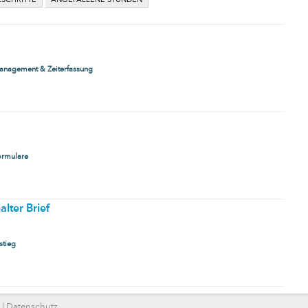
LSCHRITTE
ANGEFALLENE STUNDEN
anagement & Zeiterfassung
ormulare
alter Brief
stieg
|
Datenschutz