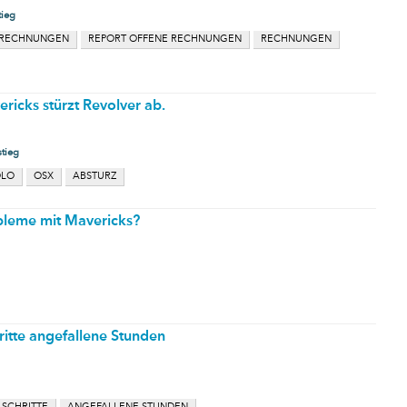
tieg
 RECHNUNGEN
REPORT OFFENE RECHNUNGEN
RECHNUNGEN
ricks stürzt Revolver ab.
stieg
OLO
OSX
ABSTURZ
bleme mit Mavericks?
hritte angefallene Stunden