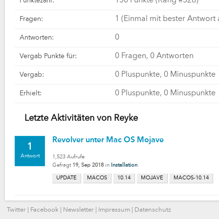
150
Punkte (Rang #
526
)
Punktezahl:
1
(Einmal mit bester Antwort
Fragen:
0
Antworten:
0
Fragen,
0
Antworten
Vergab Punkte für:
0
Pluspunkte,
0
Minuspunkte
Vergab:
0
Pluspunkte,
0
Minuspunkte
Erhielt:
Letzte Aktivitäten von Reyke
Revolver unter Mac OS Mojave
1
Antwort
1,523
Aufrufe
Gefragt
19, Sep 2018
in
Installation
UPDATE
MACOS
10.14
MOJAVE
MACOS-10.14
Twitter
|
Facebook
|
Newsletter
|
Impressum
|
Datenschutz