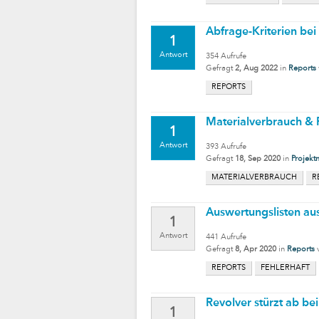
Abfrage-Kriterien be
1
Antwort
354
Aufrufe
Gefragt
2, Aug 2022
in
Reports
REPORTS
Materialverbrauch & 
1
Antwort
393
Aufrufe
Gefragt
18, Sep 2020
in
Projekt
MATERIALVERBRAUCH
R
Auswertungslisten aus
1
Antwort
441
Aufrufe
Gefragt
8, Apr 2020
in
Reports
REPORTS
FEHLERHAFT
Revolver stürzt ab b
1