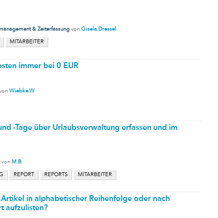
tmanagement & Zeiterfassung
von
Gisela.Dressel
MITARBEITER
osten immer bei 0 EUR
von
Wiebke.W
nd -Tage über Urlaubsverwaltung erfassen und im
von
M.B
G
REPORT
REPORTS
MITARBEITER
e:Artikel in alphabetischer Reihenfolge oder nach
 aufzulisten?