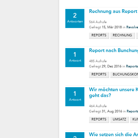
Rechnung aus Report "
2
Antworten
564
Aufrufe
Gefragt
15, Mär 2018
in
Revolve
REPORTS
RECHNUNG
Report nach Bunchun
1
Antwort
485
Aufrufe
Gefragt
29, Dez 2016
in
Reports
REPORTS
BUCHUNGSKO
Wir möchten unsere K
1
geht das?
Antwort
464
Aufrufe
Gefragt
31, Aug 2016
in
Report
REPORTS
UMSATZ
KU
Wie setzen sich die 