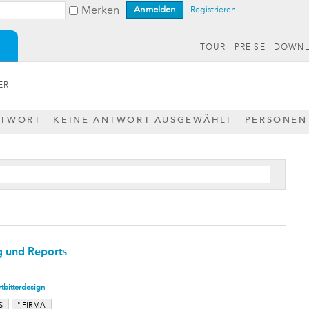
Merken
Registrieren
TOUR
PREISE
DOWN
ER
NTWORT
KEINE ANTWORT AUSGEWÄHLT
PERSONEN
g und Reports
rtbitterdesign
S
".FIRMA