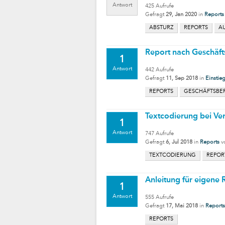
Antwort
425
Aufrufe
Gefragt
29, Jan 2020
in
Reports
ABSTURZ
REPORTS
A
Report nach Geschäft
1
Antwort
442
Aufrufe
Gefragt
11, Sep 2018
in
Einstie
REPORTS
GESCHÄFTSBE
Textcodierung bei Ver
1
Antwort
747
Aufrufe
Gefragt
6, Jul 2018
in
Reports
v
TEXTCODIERUNG
REPOR
Anleitung für eigene 
1
Antwort
555
Aufrufe
Gefragt
17, Mai 2018
in
Reports
REPORTS