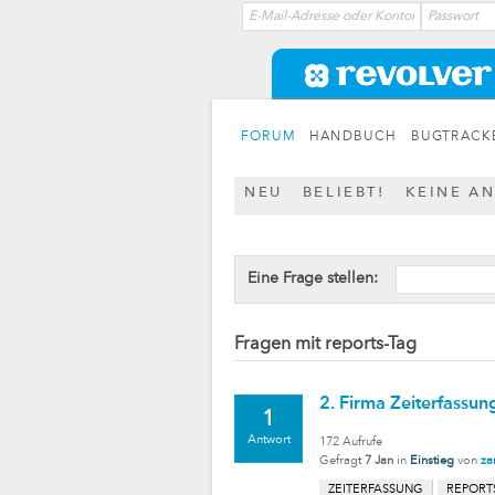
FORUM
HANDBUCH
BUGTRACK
NEU
BELIEBT!
KEINE A
Eine Frage stellen:
Fragen mit reports-Tag
2. Firma Zeiterfassun
1
Antwort
172
Aufrufe
Gefragt
7 Jan
in
Einstieg
von
za
ZEITERFASSUNG
REPORT