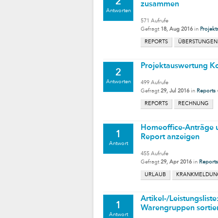
2
zusammen
Antworten
571
Aufrufe
Gefragt
18, Aug 2016
in
Projek
REPORTS
ÜBERSTUNGEN
Projektauswertung K
2
Antworten
499
Aufrufe
Gefragt
29, Jul 2016
in
Reports
REPORTS
RECHNUNG
Homeoffice-Anträge u
1
Report anzeigen
Antwort
455
Aufrufe
Gefragt
29, Apr 2016
in
Reports
URLAUB
KRANKMELDUN
Artikel-/Leistungslist
1
Warengruppen sortiert
Antwort