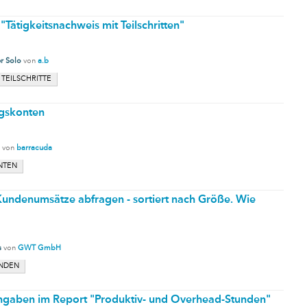
Tätigkeitsnachweis mit Teilschritten"
r Solo
von
a.b
TEILSCHRITTE
gskonten
von
barracuda
NTEN
undenumsätze abfragen - sortiert nach Größe. Wie
s
von
GWT GmbH
NDEN
Angaben im Report "Produktiv- und Overhead-Stunden"