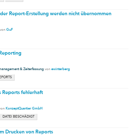
i der Report-Erstellung werden nicht übernommen
von
GuF
Reporting
management & Zeiterfassung
von
ewinterberg
EPORTS
 Reports fehlerhaft
von
KonzeptQuartier GmbH
DATEI BESCHÄDIGT
eim Drucken von Reports