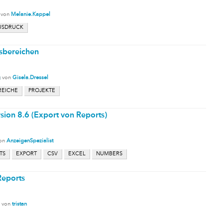
von
Melanie.Kappel
USDRUCK
sbereichen
g
von
Gisela.Dressel
REICHE
PROJEKTE
sion 8.6 (Export von Reports)
on
AnzeigenSpezialist
TS
EXPORT
CSV
EXCEL
NUMBERS
Reports
von
tristan