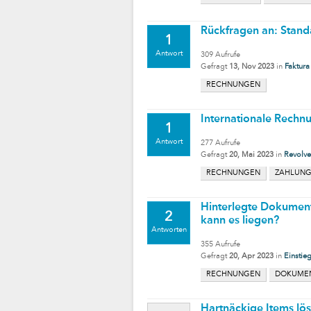
Rückfragen an: Stand
1
Antwort
309
Aufrufe
Gefragt
13, Nov 2023
in
Faktura
RECHNUNGEN
Internationale Rech
1
Antwort
277
Aufrufe
Gefragt
20, Mai 2023
in
Revolve
RECHNUNGEN
ZAHLUNG
Hinterlegte Dokument
2
kann es liegen?
Antworten
355
Aufrufe
Gefragt
20, Apr 2023
in
Einstie
RECHNUNGEN
DOKUME
Hartnäckige Items lös