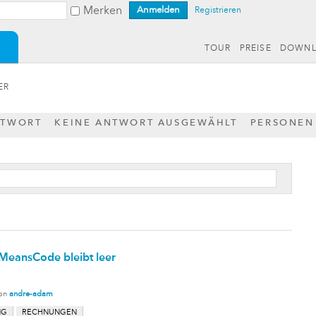
Merken
Registrieren
TOUR
PREISE
DOWN
ER
NTWORT
KEINE ANTWORT AUSGEWÄHLT
PERSONEN
eansCode bleibt leer
on
andre-adam
NG
RECHNUNGEN