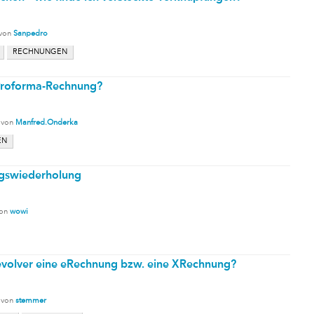
von
Sanpedro
RECHNUNGEN
e Proforma-Rechnung?
von
Manfred.Onderka
EN
gswiederholung
on
wowi
 Revolver eine eRechnung bzw. eine XRechnung?
von
stemmer