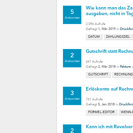
Wie kann man das Zah
5
ausgeben, nicht in Ta
Antworten
2,096
Aufrufe
Gefragt
1, Mär 2019
in
Druckfo
DATUM
ZAHLUNGSZIEL
Gutschrift statt Rech
2
Antworten
641
Aufrufe
Gefragt
2, Mär 2018
in
Faktura
GUTSCHRIFT
RECHNUNG
Erlöskonto auf Rech
3
Antworten
731
Aufrufe
Gefragt
5, Jan 2018
in
Druckfor
FORMEL-EDITOR
WENN-
Kann ich mit Revolve
2