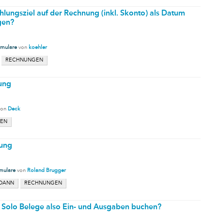
lungsziel auf der Rechnung (inkl. Skonto) als Datum
gen?
rmulare
von
koehler
RECHNUNGEN
nung
von
Deck
EN
nung
mulare
von
Roland Brugger
DANN
RECHNUNGEN
r Solo Belege also Ein- und Ausgaben buchen?