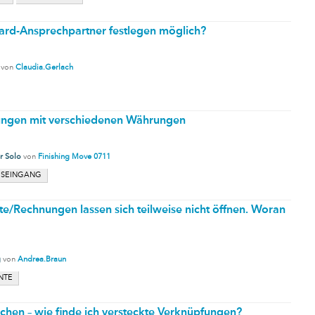
ard-Ansprechpartner festlegen möglich?
von
Claudia.Gerlach
nungen mit verschiedenen Währungen
r Solo
von
Finishing Move 0711
SEINGANG
e/Rechnungen lassen sich teilweise nicht öffnen. Woran
g
von
Andrea.Braun
NTE
chen – wie finde ich versteckte Verknüpfungen?