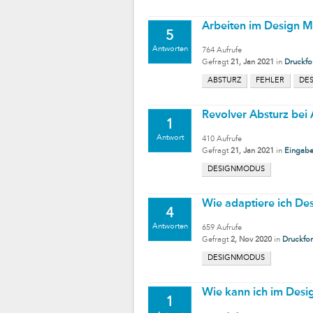
Arbeiten im Design M
5
Antworten
764
Aufrufe
Gefragt
21, Jan 2021
in
Druckfo
ABSTURZ
FEHLER
DE
Revolver Absturz bei
1
Antwort
410
Aufrufe
Gefragt
21, Jan 2021
in
Eingabe
DESIGNMODUS
Wie adaptiere ich De
4
Antworten
659
Aufrufe
Gefragt
2, Nov 2020
in
Druckfo
DESIGNMODUS
Wie kann ich im Desig
1