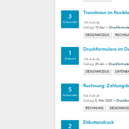
Trennlinien im flexibl
3
Antworten
134
Aufrufe
Gefragt
10 Apr
in
Druckformula
DESIGNMODUS
RECHNU
Druckformulare im D
1
Antwort
156
Aufrufe
Gefragt
20 Jan
in
Druckformula
DESIGNMODUS
DATENB
Rechnung: Zahlungs
5
Antworten
426
Aufrufe
Gefragt
5, Mär 2025
in
Druckfo
RECHNUNG
DESIGNMO
Etikettendruck
2