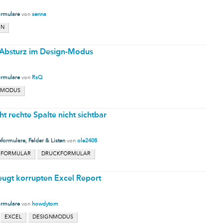
ormulare
von
senna
EN
 Absturz im Design-Modus
ormulare
von
RsQ
NMODUS
t rechte Spalte nicht sichtbar
formulare, Felder & Listen
von
ole2408
EFORMULAR
DRUCKFORMULAR
ugt korrupten Excel Report
ormulare
von
howdytom
EXCEL
DESIGNMODUS