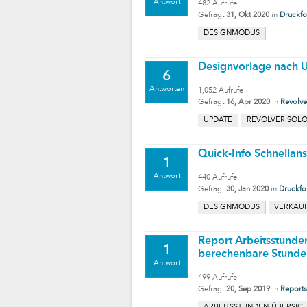
Antwort
482
Aufrufe
Gefragt
31, Okt 2020
in
Druckfo
DESIGNMODUS
Designvorlage nach U
6
Antworten
1,052
Aufrufe
Gefragt
16, Apr 2020
in
Revolve
UPDATE
REVOLVER SOL
Quick-Info Schnellans
1
Antwort
440
Aufrufe
Gefragt
30, Jan 2020
in
Druckfo
DESIGNMODUS
VERKAU
Report Arbeitsstunden
1
berechenbare Stunden
Antwort
499
Aufrufe
Gefragt
20, Sep 2019
in
Reports