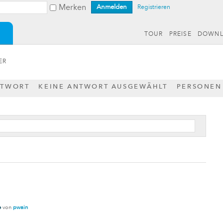
Merken
Registrieren
TOUR
PREISE
DOWN
ER
NTWORT
KEINE ANTWORT AUSGEWÄHLT
PERSONEN
e
von
pwain