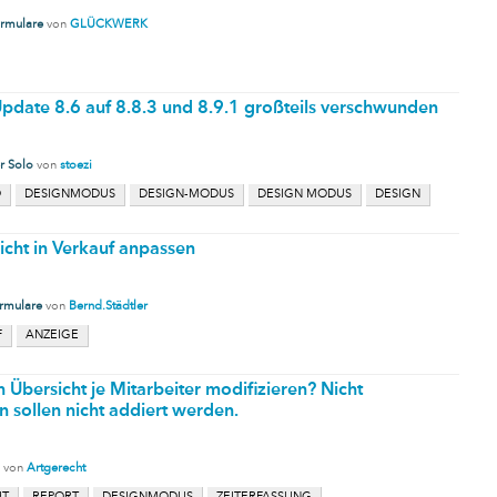
rmulare
von
GLÜCKWERK
pdate 8.6 auf 8.8.3 und 8.9.1 großteils verschwunden
r Solo
von
stoezi
O
DESIGNMODUS
DESIGN-MODUS
DESIGN MODUS
DESIGN
icht in Verkauf anpassen
rmulare
von
Bernd.Städtler
F
ANZEIGE
 Übersicht je Mitarbeiter modifizieren? Nicht
 sollen nicht addiert werden.
von
Artgerecht