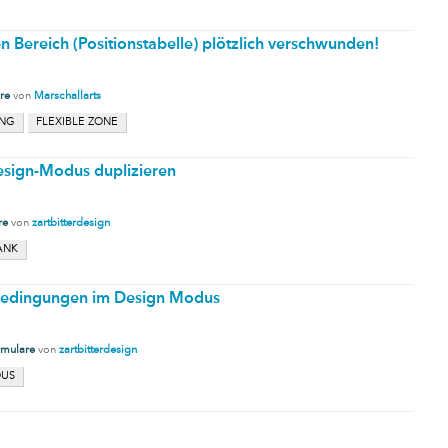
en Bereich (Positionstabelle) plötzlich verschwunden!
re
von
Marschallarts
NG
FLEXIBLE ZONE
esign-Modus duplizieren
re
von
zartbitterdesign
ANK
bedingungen im Design Modus
rmulare
von
zartbitterdesign
DUS