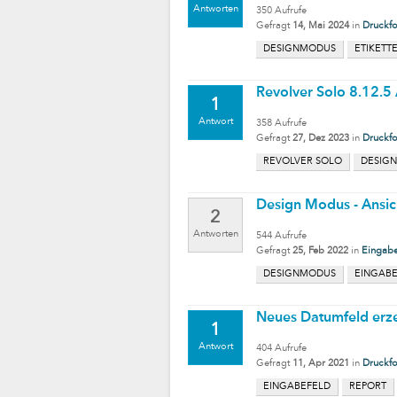
Antworten
350
Aufrufe
Gefragt
14, Mai 2024
in
Druckf
DESIGNMODUS
ETIKETT
Revolver Solo 8.12.5
1
Antwort
358
Aufrufe
Gefragt
27, Dez 2023
in
Druckf
REVOLVER SOLO
DESIG
Design Modus - Ansich
2
Antworten
544
Aufrufe
Gefragt
25, Feb 2022
in
Eingabe
DESIGNMODUS
EINGAB
Neues Datumfeld erze
1
Antwort
404
Aufrufe
Gefragt
11, Apr 2021
in
Druckf
EINGABEFELD
REPORT