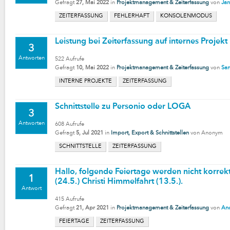
Gefragt
27, Mai 2022
in
Projektmanagement & Zeiterfassung
von
Ja
ZEITERFASSUNG
FEHLERHAFT
KONSOLENMODUS
Leistung bei Zeiterfassung auf internes Projekt
3
Antworten
522
Aufrufe
Gefragt
10, Mai 2022
in
Projektmanagement & Zeiterfassung
von
Sa
INTERNE PROJEKTE
ZEITERFASSUNG
Schnittstelle zu Personio oder LOGA
3
Antworten
608
Aufrufe
Gefragt
5, Jul 2021
in
Import, Export & Schnittstellen
von
Anonym
SCHNITTSTELLE
ZEITERFASSUNG
Hallo, folgende Feiertage werden nicht korrek
1
(24.5.) Christi Himmelfahrt (13.5.).
Antwort
415
Aufrufe
Gefragt
21, Apr 2021
in
Projektmanagement & Zeiterfassung
von
And
FEIERTAGE
ZEITERFASSUNG