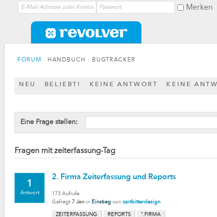
Merken
FORUM
HANDBUCH
BUGTRACKER
NEU
BELIEBT!
KEINE ANTWORT
KEINE ANT
Eine Frage stellen:
Fragen mit zeiterfassung-Tag
2. Firma Zeiterfassung und Reports
1
Antwort
173
Aufrufe
Gefragt
7 Jan
in
Einstieg
von
zartbitterdesign
ZEITERFASSUNG
REPORTS
".FIRMA