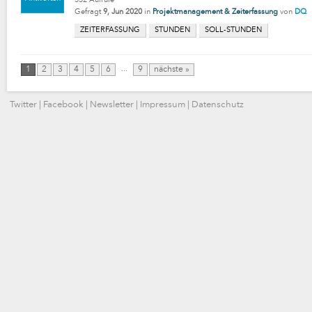
532
Aufrufe
Gefragt
9, Jun 2020
in
Projektmanagement & Zeiterfassung
von
DQ
ZEITERFASSUNG
STUNDEN
SOLL-STUNDEN
...
1
2
3
4
5
6
9
nächste »
Twitter
|
Facebook
|
Newsletter
|
Impressum
|
Datenschutz