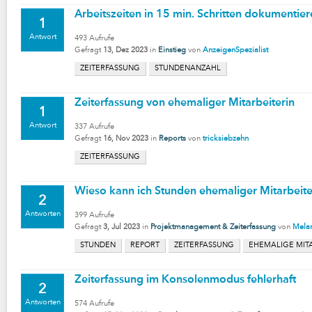
Arbeitszeiten in 15 min. Schritten dokumentie
1
Antwort
493
Aufrufe
Gefragt
13, Dez 2023
in
Einstieg
von
AnzeigenSpezialist
ZEITERFASSUNG
STUNDENANZAHL
Zeiterfassung von ehemaliger Mitarbeiterin
1
Antwort
337
Aufrufe
Gefragt
16, Nov 2023
in
Reports
von
tricksiebzehn
ZEITERFASSUNG
Wieso kann ich Stunden ehemaliger Mitarbeite
2
Antworten
399
Aufrufe
Gefragt
3, Jul 2023
in
Projektmanagement & Zeiterfassung
von
Mela
STUNDEN
REPORT
ZEITERFASSUNG
EHEMALIGE MIT
Zeiterfassung im Konsolenmodus fehlerhaft
2
Antworten
574
Aufrufe