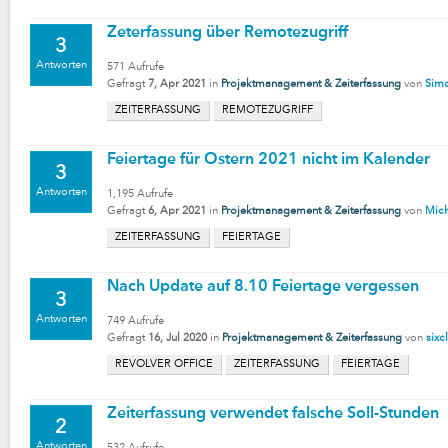
Zeterfassung über Remotezugriff
3
Antworten
571
Aufrufe
Gefragt
7, Apr 2021
in
Projektmanagement & Zeiterfassung
von
Simo
ZEITERFASSUNG
REMOTEZUGRIFF
Feiertage für Ostern 2021 nicht im Kalender
3
Antworten
1,195
Aufrufe
Gefragt
6, Apr 2021
in
Projektmanagement & Zeiterfassung
von
Mic
ZEITERFASSUNG
FEIERTAGE
Nach Update auf 8.10 Feiertage vergessen
3
Antworten
749
Aufrufe
Gefragt
16, Jul 2020
in
Projektmanagement & Zeiterfassung
von
sixc
REVOLVER OFFICE
ZEITERFASSUNG
FEIERTAGE
Zeiterfassung verwendet falsche Soll-Stunden
2
Antworten