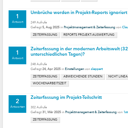
Umbrüche werden in Projekt-Reports ignoriert
1
Antwort
249
Aufrufe
Gefragt
5, Aug 2025
in
Projektmanagement & Zeiterfassung
von
Cla
ZEITERFASSUNG
REPORTS PROJEKT-AUSWERTUNG
Zeiterfassung in der modernen Arbeitswelt (
1
unterschiedlichen Tagen)?
Antwort
248
Aufrufe
Gefragt
24, Apr 2025
in
Einstellungen
von
sleppert
ZEITERFASSUNG
ABWEICHENDE STUNDEN
NICHT LINEA
WOCHENARBEITSZEIT
Zeiterfassung im Projekt-Teilschritt
2
Antworten
302
Aufrufe
Gefragt
31, Mär 2025
in
Projektmanagement & Zeiterfassung
von
1st
ZEITERFASSUNG