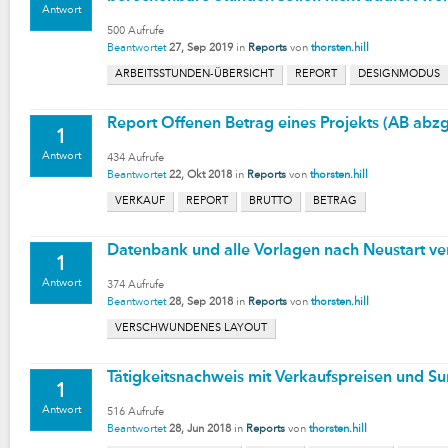
Antwort
500
Aufrufe
Beantwortet
27, Sep 2019
in
Reports
von
thorsten.hill
ARBEITSSTUNDEN-ÜBERSICHT
REPORT
DESIGNMODUS
Report Offenen Betrag eines Projekts (AB abzg
1
Antwort
434
Aufrufe
Beantwortet
22, Okt 2018
in
Reports
von
thorsten.hill
VERKAUF
REPORT
BRUTTO
BETRAG
Datenbank und alle Vorlagen nach Neustart v
1
Antwort
374
Aufrufe
Beantwortet
28, Sep 2018
in
Reports
von
thorsten.hill
VERSCHWUNDENES LAYOUT
Tätigkeitsnachweis mit Verkaufspreisen und 
1
Antwort
516
Aufrufe
Beantwortet
28, Jun 2018
in
Reports
von
thorsten.hill