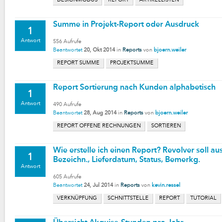
DESIGNMODUS
REPORT
ARTIKELLISTEN
Summe in Projekt-Report oder Ausdruck
1
Antwort
556
Aufrufe
Beantwortet
20, Okt 2014
in
Reports
von
bjoern.weiler
REPORT SUMME
PROJEKTSUMME
Report Sortierung nach Kunden alphabetisch
1
Antwort
490
Aufrufe
Beantwortet
28, Aug 2014
in
Reports
von
bjoern.weiler
REPORT OFFENE RECHNUNGEN
SORTIEREN
Wie erstelle ich einen Report? Revolver soll au
1
Bezeichn., Lieferdatum, Status, Bemerkg.
Antwort
605
Aufrufe
Beantwortet
24, Jul 2014
in
Reports
von
kevin.ressel
VERKNÜPFUNG
SCHNITTSTELLE
REPORT
TUTORIAL