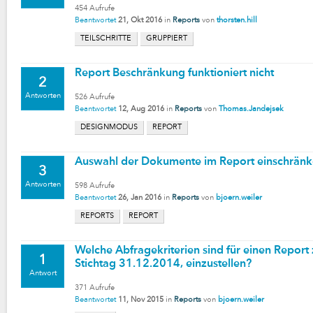
454
Aufrufe
Beantwortet
21, Okt 2016
in
Reports
von
thorsten.hill
TEILSCHRITTE
GRUPPIERT
Report Beschränkung funktioniert nicht
2
Antworten
526
Aufrufe
Beantwortet
12, Aug 2016
in
Reports
von
Thomas.Jandejsek
DESIGNMODUS
REPORT
Auswahl der Dokumente im Report einschrän
3
Antworten
598
Aufrufe
Beantwortet
26, Jan 2016
in
Reports
von
bjoern.weiler
REPORTS
REPORT
Welche Abfragekriterien sind für einen Report
1
Stichtag 31.12.2014, einzustellen?
Antwort
371
Aufrufe
Beantwortet
11, Nov 2015
in
Reports
von
bjoern.weiler