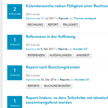
Kalenderwoche neben Fälligkeit einer Rechnu
2
Antworten
585
Aufrufe
Beantwortet
11, Jul 2017
in
Reports
von
Thomas.Jandejsek
RECHNUNG
REPORT
FÄLLIGKEIT
Referenzen in der Auflistung
1
Antwort
387
Aufrufe
Beantwortet
8, Feb 2017
in
Reports
von
thorsten.hill
REFERENZEN
AUFZÄHLUNGEN
ANGEBOT
Report nach Bunchungskonten
1
Antwort
486
Aufrufe
Beantwortet
30, Dez 2016
in
Reports
von
thorsten.hill
REPORTS
BUCHUNGSKONTEN
Report ändern, so dass Teilschritte mit identi
1
zusammengefasst werden
Antwort