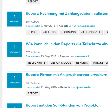
REPORT
Report: Rechnung mit Zahlungsdatum aufliste
1
Antwort
507
Aufrufe
Beantwortet
7, Nov 2015
in
Reports
von
Ulrich.Lappessen
REPORT
ZAHLUNG
RECHNUNG
ZAHLUNGSZIEL
F
Wie kann ich in den Reports die Teilschritte ei
1
Antwort
570
Aufrufe
Beantwortet
23, Sep 2015
in
Reports
von
thorsten.hill
TEILSCHRITTE
DESIGN-MODUS
REPORTS
TÄTIGKEIT
Report: Firmen mit Ansprechpartner erweitern
1
Antwort
438
Aufrufe
Beantwortet
11, Aug 2015
in
Reports
von
bjoern.weiler
REPORT
Report mit den Soll-Stunden von Projekten