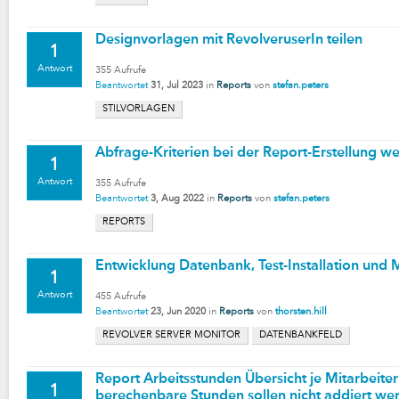
Designvorlagen mit RevolveruserIn teilen
1
Antwort
355
Aufrufe
Beantwortet
31, Jul 2023
in
Reports
von
stefan.peters
STILVORLAGEN
Abfrage-Kriterien bei der Report-Erstellung 
1
Antwort
355
Aufrufe
Beantwortet
3, Aug 2022
in
Reports
von
stefan.peters
REPORTS
Entwicklung Datenbank, Test-Installation und M
1
Antwort
455
Aufrufe
Beantwortet
23, Jun 2020
in
Reports
von
thorsten.hill
REVOLVER SERVER MONITOR
DATENBANKFELD
Report Arbeitsstunden Übersicht je Mitarbeiter
1
berechenbare Stunden sollen nicht addiert we