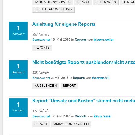
TÄTIGKEITSNACHWEIS
REPORT
LEISTUNGEN
LEISTU
PROJEKTAUSWERTUNG
Anleitung für eigene Reports
1
Antwort
557
Aufrufe
Beantwortet
18, Mai 2018
in
Reports
von
bjoern.weiler
REPORTS
Nicht benötigte Reports ausblenden/nicht anz
1
Antwort
535
Aufrufe
Beantwortet
2, Mai 2018
in
Reports
von
thorsten.hill
AUSBLENDEN
REPORT
Report "Umsatz und Kosten" stimmt nicht meh
1
Antwort
477
Aufrufe
Beantwortet
17, Apr 2018
in
Reports
von
kevin.ressel
REPORT
UMSATZ UND KOSTEN