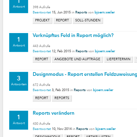
1
Antwort
398
Aufrufe
Beantwortet
15, Jun 2015
in
Reports
von
bjoern.weiler
PROJEKT
REPORT
SOLL-STUNDEN
Verknüpftes Feld in Report möglich?
1
Antwort
443
Aufrufe
Beantwortet
12, Feb 2015
in
Reports
von
bjoern.weiler
REPORT
ANGEBOTE UND AUFTRÄGE
LIEFERTERMIN
Designmodus - Report erstellen Feldzuweisun
3
Antworten
672
Aufrufe
Beantwortet
3, Feb 2015
in
Reports
von
bjoern.weiler
REPORT
REPORTS
Reports verändern
1
Antwort
430
Aufrufe
Beantwortet
10, Nov 2014
in
Reports
von
bjoern.weiler