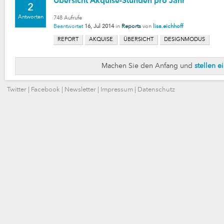
Übersicht Akquise-Stunden pro Jahr
2
Antworten
748
Aufrufe
Beantwortet
16, Jul 2014
in
Reports
von
lisa.eichhoff
REPORT
AKQUISE
ÜBERSICHT
DESIGNMODUS
Machen Sie den Anfang und
stellen e
Twitter
|
Facebook
|
Newsletter
|
Impressum
|
Datenschutz