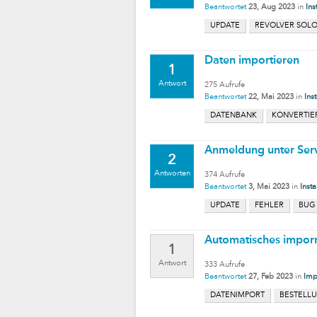
Beantwortet
23, Aug 2023
in
Ins
UPDATE
REVOLVER SOL
Daten importieren
1
Antwort
275
Aufrufe
Beantwortet
22, Mai 2023
in
Inst
DATENBANK
KONVERTI
Anmeldung unter Serve
2
Antworten
374
Aufrufe
Beantwortet
3, Mai 2023
in
Insta
UPDATE
FEHLER
BUG
Automatisches imporr
1
Antwort
333
Aufrufe
Beantwortet
27, Feb 2023
in
Imp
DATENIMPORT
BESTELL