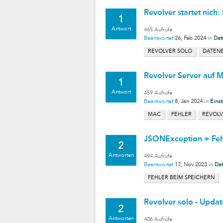
Revolver startet nich
1
Antwort
465
Aufrufe
Beantwortet
26, Feb 2024
in
Dat
REVOLVER SOLO
DATEN
Revolver Server auf 
1
Antwort
459
Aufrufe
Beantwortet
8, Jan 2024
in
Einst
MAC
FEHLER
REVOLV
JSONException + Feh
2
Antworten
494
Aufrufe
Beantwortet
17, Nov 2023
in
Dat
FEHLER BEIM SPEICHERN
Revolver solo - Updat
2
Antworten
406
Aufrufe