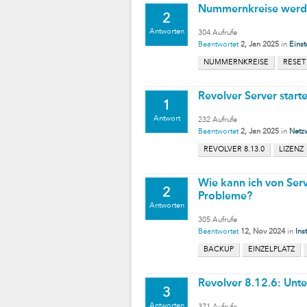
Nummernkreise werde
2
Antworten
304
Aufrufe
Beantwortet
2, Jan 2025
in
Einst
NUMMERNKREISE
RESET
Revolver Server start
1
Antwort
232
Aufrufe
Beantwortet
2, Jan 2025
in
Netz
REVOLVER 8.13.0
LIZENZ
Wie kann ich von Serv
2
Probleme?
Antworten
305
Aufrufe
Beantwortet
12, Nov 2024
in
Ins
BACKUP
EINZELPLATZ
Revolver 8.12.6: Unte
3
Antworten