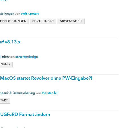
stellungen
von
stefan.peters
HENDE STUNDEN
NICHT LINEAR
ABWESENHEIT
uf v8.13.x
llation
von
zartbitterdesign
HNUNG
 MacOS startet Revolver ohne PW-Eingabe?!
nbank & Datensicherung
von
thorsten.hill
START
 ZUGFeRD Format ändern