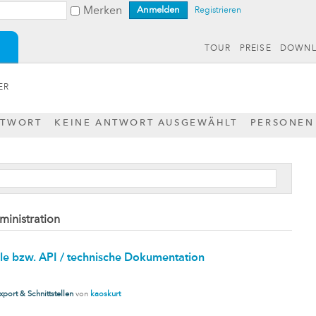
Merken
Registrieren
TOUR
PREISE
DOWN
ER
NTWORT
KEINE ANTWORT AUSGEWÄHLT
PERSONEN
ministration
elle bzw. API / technische Dokumentation
xport & Schnittstellen
von
kaoskurt