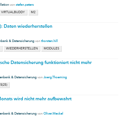
llation
von
stefan.peters
VIRTUALBUDDY
M2
: Daten wiederherstellen
nbank & Datensicherung
von
thorsten.hill
WIEDERHERSTELLEN
MODULES
sche Datensicherung funktioniert nicht mehr
enbank & Datensicherung
von
Joerg.Thoeming
5(25)
Monats wird nicht mehr aufbewahrt
enbank & Datensicherung
von
Oliver.Meckel