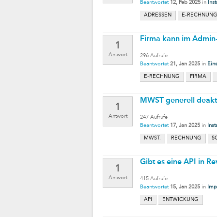
Beantwortet
12, Feb 2025
in
Inst
ADRESSEN
E-RECHNUN
Firma kann im Admin
1
Antwort
296
Aufrufe
Beantwortet
21, Jan 2025
in
Ein
E-RECHNUNG
FIRMA
MWST generell deakti
1
Antwort
247
Aufrufe
Beantwortet
17, Jan 2025
in
Inst
MWST.
RECHNUNG
S
Gibt es eine API in Re
1
Antwort
415
Aufrufe
Beantwortet
15, Jan 2025
in
Impo
API
ENTWICKUNG