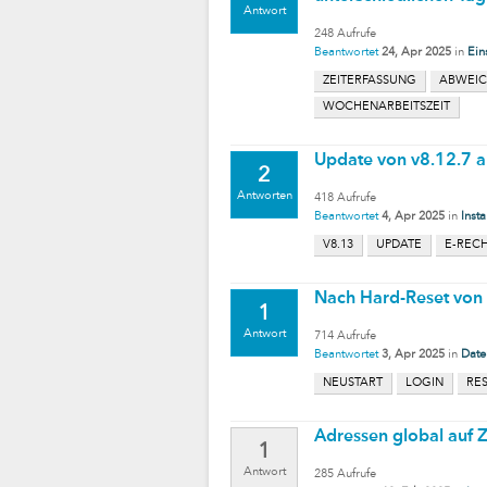
Antwort
248
Aufrufe
Beantwortet
24, Apr 2025
in
Ein
ZEITERFASSUNG
ABWEIC
WOCHENARBEITSZEIT
Update von v8.12.7 a
2
Antworten
418
Aufrufe
Beantwortet
4, Apr 2025
in
Insta
V8.13
UPDATE
E-REC
Nach Hard-Reset von
1
Antwort
714
Aufrufe
Beantwortet
3, Apr 2025
in
Date
NEUSTART
LOGIN
RE
Adressen global auf
1
Antwort
285
Aufrufe