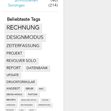
Schnittstellen
(40)
Sonstiges
(214)
Beliebteste Tags
RECHNUNG
DESIGNMODUS
ZEITERFASSUNG
PROJEKT
REVOLVER SOLO
REPORT
DATENBANK
UPDATE
DRUCKFORMULAR
ANGEBOT
SERVER
MAC
DESIGN-MODUS
FAKTURA
REPORTS
REVOLVER OFFICE
FEHLER
ADRESSEN
RECHNUNGEN
VERKNÜPFUNG
PROJEKTE
E-MAIL
EXPORT