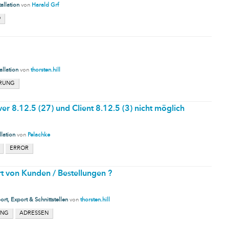
tallation
von
Harald Grf
O
allation
von
thorsten.hill
ERUNG
r 8.12.5 (27) und Client 8.12.5 (3) nicht möglich
llation
von
Pelachke
ERROR
t von Kunden / Bestellungen ?
ort, Export & Schnittstellen
von
thorsten.hill
UNG
ADRESSEN