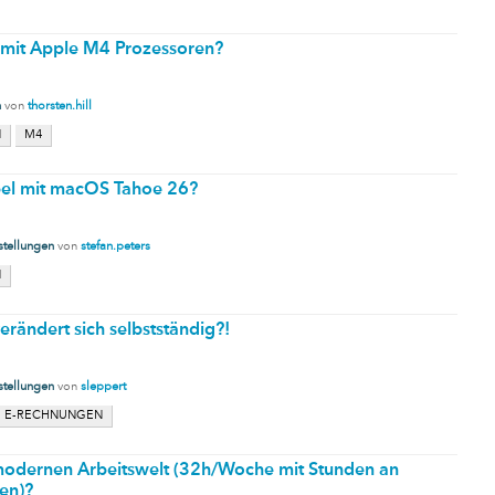
r mit Apple M4 Prozessoren?
n
von
thorsten.hill
N
M4
bel mit macOS Tahoe 26?
stellungen
von
stefan.peters
N
ändert sich selbstständig?!
stellungen
von
sleppert
E-RECHNUNGEN
 modernen Arbeitswelt (32h/Woche mit Stunden an
en)?