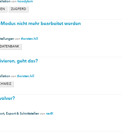
allation
von
howdytom
GEN
ZUGFERD
-Modus nicht mehr bearbeitet werden
stellungen
von
thorsten.hill
DATENBANK
vieren, geht das?
allation
von
thorsten.hill
CHWEIZ
volver?
rt, Export & Schnittstellen
von
rev8!