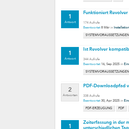
Funktioniert Revolve
1
Antwort
174
Aufrufe
Beantwortet
8 Mär
in
Installatio
SYSTEMVORAUSSETZUNGE
Ist Revolver kompati
1
Antwort
344
Aufrufe
Beantwortet
16, Sep 2025
in
Ein
SYSTEMVORAUSSETZUNGE
PDF-Downloadpfad ver
2
Antworten
338
Aufrufe
Beantwortet
30, Apr 2025
in
Ein
PDF-ERZEUGUNG
PDF
Zeiterfassung in der
1
unterschiedlichen Tag