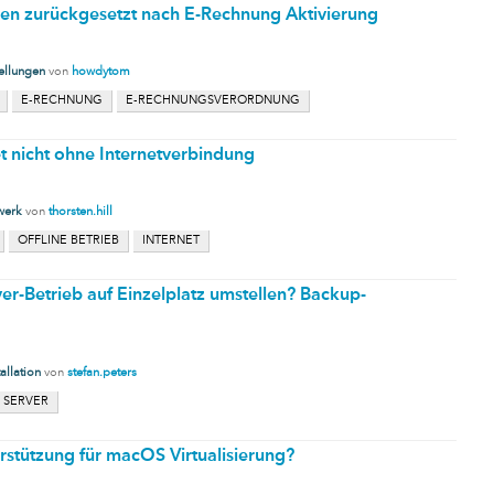
n zurückgesetzt nach E-Rechnung Aktivierung
ellungen
von
howdytom
E-RECHNUNG
E-RECHNUNGSVERORDNUNG
et nicht ohne Internetverbindung
werk
von
thorsten.hill
OFFLINE BETRIEB
INTERNET
er-Betrieb auf Einzelplatz umstellen? Backup-
tallation
von
stefan.peters
SERVER
rstützung für macOS Virtualisierung?