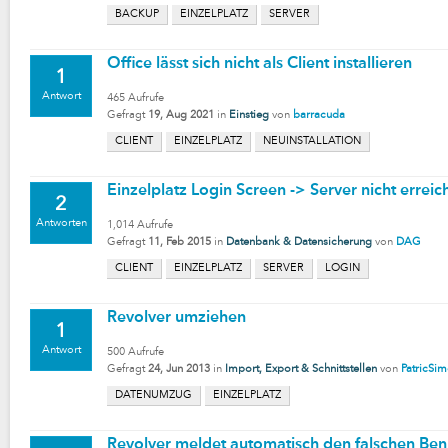
BACKUP
EINZELPLATZ
SERVER
Office lässt sich nicht als Client installieren
1
Antwort
465
Aufrufe
Gefragt
19, Aug 2021
in
Einstieg
von
barracuda
CLIENT
EINZELPLATZ
NEUINSTALLATION
Einzelplatz Login Screen -> Server nicht erreic
2
Antworten
1,014
Aufrufe
Gefragt
11, Feb 2015
in
Datenbank & Datensicherung
von
DAG
CLIENT
EINZELPLATZ
SERVER
LOGIN
Revolver umziehen
1
Antwort
500
Aufrufe
Gefragt
24, Jun 2013
in
Import, Export & Schnittstellen
von
PatricSi
DATENUMZUG
EINZELPLATZ
Revolver meldet automatisch den falschen Ben