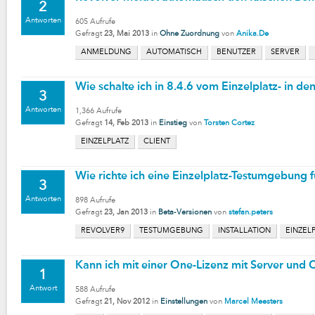
2
Antworten
605
Aufrufe
Gefragt
23, Mai 2013
in
Ohne Zuordnung
von
Anika.De
ANMELDUNG
AUTOMATISCH
BENUTZER
SERVER
Wie schalte ich in 8.4.6 vom Einzelplatz- in d
3
Antworten
1,366
Aufrufe
Gefragt
14, Feb 2013
in
Einstieg
von
Torsten Cortez
EINZELPLATZ
CLIENT
Wie richte ich eine Einzelplatz-Testumgebung f
3
Antworten
898
Aufrufe
Gefragt
23, Jan 2013
in
Beta-Versionen
von
stefan.peters
REVOLVER9
TESTUMGEBUNG
INSTALLATION
EINZEL
Kann ich mit einer One-Lizenz mit Server und C
1
Antwort
588
Aufrufe
Gefragt
21, Nov 2012
in
Einstellungen
von
Marcel Meesters