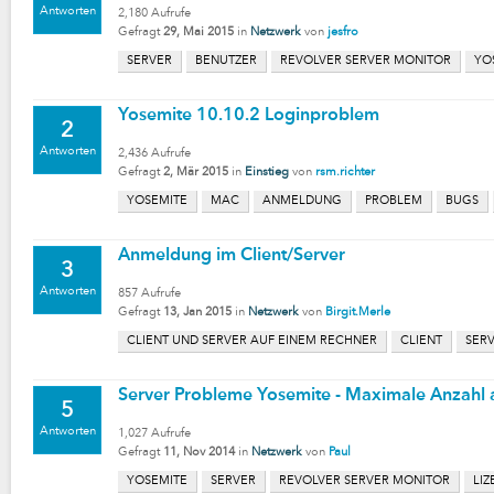
Antworten
2,180
Aufrufe
Gefragt
29, Mai 2015
in
Netzwerk
von
jesfro
SERVER
BENUTZER
REVOLVER SERVER MONITOR
YO
Yosemite 10.10.2 Loginproblem
2
Antworten
2,436
Aufrufe
Gefragt
2, Mär 2015
in
Einstieg
von
rsm.richter
YOSEMITE
MAC
ANMELDUNG
PROBLEM
BUGS
Anmeldung im Client/Server
3
Antworten
857
Aufrufe
Gefragt
13, Jan 2015
in
Netzwerk
von
Birgit.Merle
CLIENT UND SERVER AUF EINEM RECHNER
CLIENT
SER
Server Probleme Yosemite - Maximale Anzahl 
5
Antworten
1,027
Aufrufe
Gefragt
11, Nov 2014
in
Netzwerk
von
Paul
YOSEMITE
SERVER
REVOLVER SERVER MONITOR
LIZ