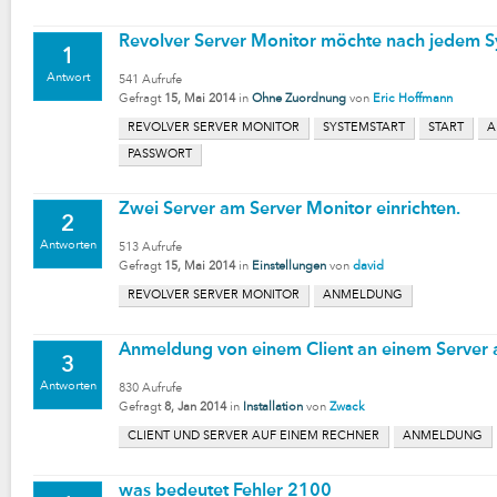
Revolver Server Monitor möchte nach jedem S
1
Antwort
541
Aufrufe
Gefragt
15, Mai 2014
in
Ohne Zuordnung
von
Eric Hoffmann
REVOLVER SERVER MONITOR
SYSTEMSTART
START
A
PASSWORT
Zwei Server am Server Monitor einrichten.
2
Antworten
513
Aufrufe
Gefragt
15, Mai 2014
in
Einstellungen
von
david
REVOLVER SERVER MONITOR
ANMELDUNG
Anmeldung von einem Client an einem Server 
3
Antworten
830
Aufrufe
Gefragt
8, Jan 2014
in
Installation
von
Zwack
CLIENT UND SERVER AUF EINEM RECHNER
ANMELDUNG
was bedeutet Fehler 2100