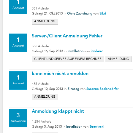
1
Antwort
361
Aufrufe
Gefragt
21, Okt 2013
in
Ohne Zuordnung
von
Sikd
ANMELDUNG
Server-/Client Anmeldung Fehler
1
Antwort
586
Aufrufe
Gefragt
16, Sep 2013
in
Installation
von
landeier
CLIENT UND SERVER AUF EINEM RECHNER
ANMELDUNG
kann mich nicht anmelden
1
Antwort
485
Aufrufe
Gefragt
10, Sep 2013
in
Einstieg
von
Susanne.Bodendörfer
ANMELDUNG
Anmeldung klappt nicht
3
Antworten
1,254
Aufrufe
Gefragt
3, Aug 2013
in
Installation
von
Strawinski