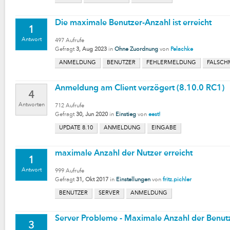
Die maximale Benutzer-Anzahl ist erreicht
1
Antwort
497
Aufrufe
Gefragt
3, Aug 2023
in
Ohne Zuordnung
von
Pelachke
ANMELDUNG
BENUTZER
FEHLERMELDUNG
FALSCH
Anmeldung am Client verzögert (8.10.0 RC1)
4
Antworten
712
Aufrufe
Gefragt
30, Jun 2020
in
Einstieg
von
eest!
UPDATE 8.10
ANMELDUNG
EINGABE
maximale Anzahl der Nutzer erreicht
1
Antwort
999
Aufrufe
Gefragt
31, Okt 2017
in
Einstellungen
von
fritz.pichler
BENUTZER
SERVER
ANMELDUNG
Server Probleme - Maximale Anzahl der Benutz
3