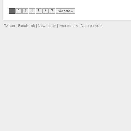
1
2
3
4
5
6
7
nächste »
Twitter
|
Facebook
|
Newsletter
|
Impressum
|
Datenschutz