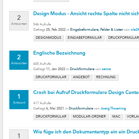
Design Modus - Ansicht rechte Spalte nicht sic
2
Antworten
546
Aufrufe
Gefragt
25, Feb 2022
in
Eingabeformulare, Felder & Listen
von
ole2
DESIGNMODUS
EINGABEFORMULAR
DRUCKFORMULAR
Englische Bezeichnung
2
Antworten
605
Aufrufe
Gefragt
11, Jan 2022
in
Druckformulare
von
senna
DRUCKFORMULAR
ANGEBOT
RECHNUNG
Crash bei Aufruf Druckformulare Design Cent
1
Antwort
417
Aufrufe
Gefragt
6, Mai 2021
in
Druckformulare
von
Joerg.Thoeming
DRUCKFORMULAR
MODULAR-ORDNER
MAC
VORLA
Wie füge ich den Dokumententyp ein ein Druc
1