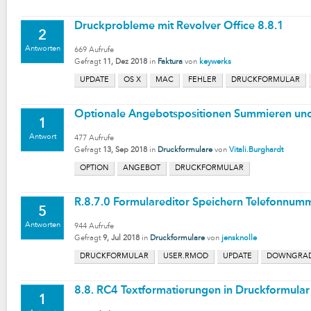
Druckprobleme mit Revolver Office 8.8.1
2
Antworten
669
Aufrufe
Gefragt
11, Dez 2018
in
Faktura
von
keywerks
UPDATE
OS X
MAC
FEHLER
DRUCKFORMULAR
Optionale Angebotspositionen Summieren un
1
Antwort
477
Aufrufe
Gefragt
13, Sep 2018
in
Druckformulare
von
Vitali.Burghardt
OPTION
ANGEBOT
DRUCKFORMULAR
R.8.7.0 Formulareditor Speichern Telefonnumm
5
Antworten
944
Aufrufe
Gefragt
9, Jul 2018
in
Druckformulare
von
jensknolle
DRUCKFORMULAR
USER.RMOD
UPDATE
DOWNGRA
8.8. RC4 Textformatierungen in Druckformular 
1