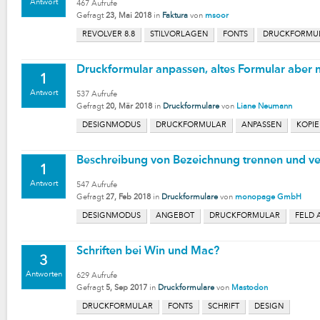
Antwort
467
Aufrufe
Gefragt
23, Mai 2018
in
Faktura
von
msoor
REVOLVER 8.8
STILVORLAGEN
FONTS
DRUCKFORMU
Druckformular anpassen, altes Formular aber 
1
Antwort
537
Aufrufe
Gefragt
20, Mär 2018
in
Druckformulare
von
Liane Neumann
DESIGNMODUS
DRUCKFORMULAR
ANPASSEN
KOPI
Beschreibung von Bezeichnung trennen und ve
1
Antwort
547
Aufrufe
Gefragt
27, Feb 2018
in
Druckformulare
von
monopage GmbH
DESIGNMODUS
ANGEBOT
DRUCKFORMULAR
FELD 
Schriften bei Win und Mac?
3
Antworten
629
Aufrufe
Gefragt
5, Sep 2017
in
Druckformulare
von
Mastodon
DRUCKFORMULAR
FONTS
SCHRIFT
DESIGN