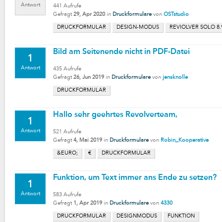
Antwort
441
Aufrufe
Gefragt
29, Apr 2020
in
Druckformulare
von
OSTstudio
DRUCKFORMULAR
DESIGN-MODUS
REVIOLVER SOLO 8.
Bild am Seitenende nicht in PDF-Datei
1
Antwort
435
Aufrufe
Gefragt
26, Jun 2019
in
Druckformulare
von
jensknolle
DRUCKFORMULAR
Hallo sehr geehrtes Revolverteam,
1
Antwort
521
Aufrufe
Gefragt
4, Mai 2019
in
Druckformulare
von
Robin_Kooperative
&EURO;
€
DRUCKFORMULAR
Funktion, um Text immer ans Ende zu setzen?
1
Antwort
583
Aufrufe
Gefragt
1, Apr 2019
in
Druckformulare
von
4330
DRUCKFORMULAR
DESIGNMODUS
FUNKTION