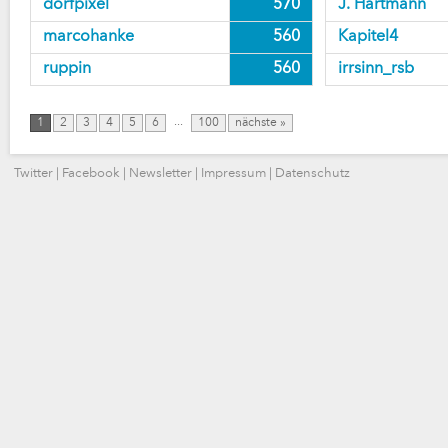
dorfpixel
570
J. Hartmann
marcohanke
560
Kapitel4
ruppin
560
irrsinn_rsb
...
1
2
3
4
5
6
100
nächste »
Twitter
|
Facebook
|
Newsletter
|
Impressum
|
Datenschutz