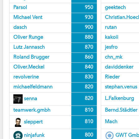
Parsol
950
geektech
Michael Vent
930
Christian.Hoec
dasch
900
rutan
Oliver Runge
880
kakoii
Lutz Jannasch
870
jesfro
Roland Brugger
860
chn_mk
Oliver.Meckel
840
daviddenker
revolverine
830
Rieder
michaelfeldmann
820
stephan.venus
820
L.Falkenburg
senna
teamwerk.gmbh
810
Bernd.Städtler
810
Mach
sleppert
800
ninjafunk
GWT Gm