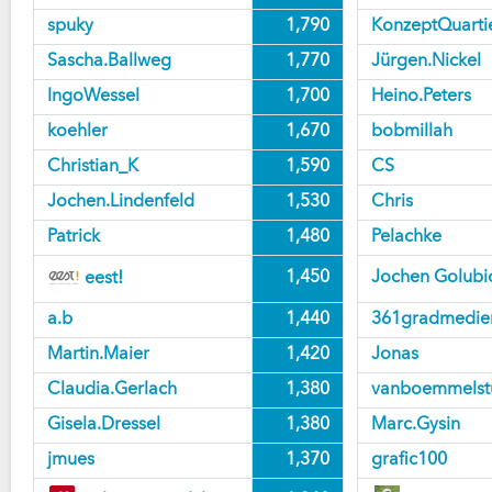
spuky
1,790
KonzeptQuart
Sascha.Ballweg
1,770
Jürgen.Nickel
IngoWessel
1,700
Heino.Peters
koehler
1,670
bobmillah
Christian_K
1,590
CS
Jochen.Lindenfeld
1,530
Chris
Patrick
1,480
Pelachke
1,450
Jochen Golubi
eest!
a.b
1,440
361gradmedie
Martin.Maier
1,420
Jonas
Claudia.Gerlach
1,380
vanboemmelst
Gisela.Dressel
1,380
Marc.Gysin
jmues
1,370
grafic100