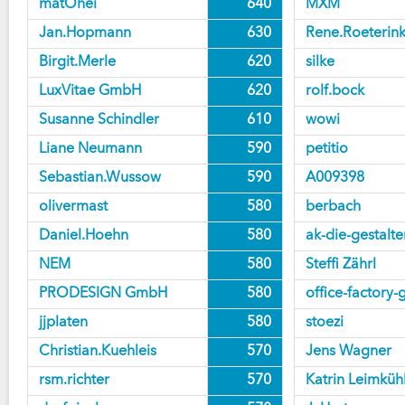
matOhei
640
MXM
Jan.Hopmann
630
Rene.Roeterin
Birgit.Merle
620
silke
LuxVitae GmbH
620
rolf.bock
Susanne Schindler
610
wowi
Liane Neumann
590
petitio
Sebastian.Wussow
590
A009398
olivermast
580
berbach
Daniel.Hoehn
580
ak-die-gestalte
NEM
580
Steffi Zährl
PRODESIGN GmbH
580
office-factory
jjplaten
580
stoezi
Christian.Kuehleis
570
Jens Wagner
rsm.richter
570
Katrin Leimküh