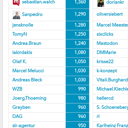
1,360
sebastian.walch
doriankr
1,290
oliversiebert
Sanpedro
jensknolle
1,280
Marcel Meeste
TomyN
1,250
sixclicks
Andrea.Braun
1,240
Mastodon
lakirdakis
1,080
DMMarie
Olaf K.
1,050
krisse22
Marcel Melucci
1,030
k-konzept
Andreas Bleck
1,030
Vitali.Burghard
WZB
990
Michael.Kiechl
Joerg.Thoeming
980
hellercd
Grayben
960
S. Schoeneber
DAG
960
rl
slr-agentur
950
Karlheinz Franz