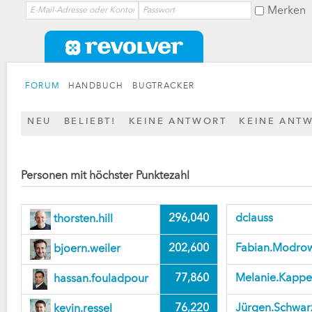
Merken
FORUM
HANDBUCH
BUGTRACKER
NEU
BELIEBT!
KEINE ANTWORT
KEINE ANT
Personen mit höchster Punktezahl
296,040
dclauss
thorsten.hill
202,600
Fabian.Modro
bjoern.weiler
77,860
Melanie.Kappe
hassan.fouladpour
76,220
Jürgen.Schwar
kevin.ressel