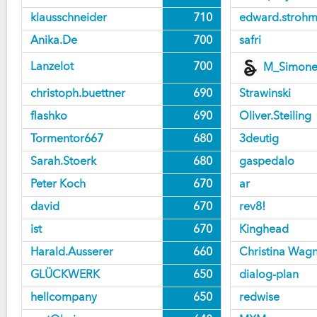
klausschneider
710
edward.strohm
Anika.De
700
safri
Lanzelot
700
M_Simone
christoph.buettner
690
Strawinski
flashko
690
Oliver.Steiling
Tormentor667
680
3deutig
Sarah.Stoerk
680
gaspedalo
Peter Koch
670
ar
david
670
rev8!
ist
670
Kinghead
Harald.Ausserer
660
Christina Wag
GLÜCKWERK
650
dialog-plan
hellcompany
650
redwise