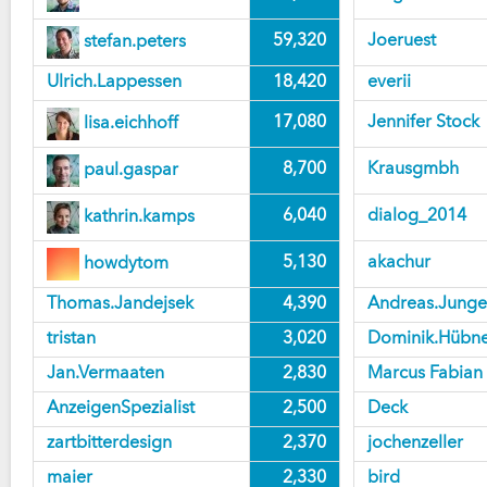
59,320
Joeruest
stefan.peters
Ulrich.Lappessen
18,420
everii
17,080
Jennifer Stock
lisa.eichhoff
8,700
Krausgmbh
paul.gaspar
6,040
dialog_2014
kathrin.kamps
5,130
akachur
howdytom
Thomas.Jandejsek
4,390
Andreas.Junge
tristan
3,020
Dominik.Hübn
Jan.Vermaaten
2,830
Marcus Fabian
AnzeigenSpezialist
2,500
Deck
zartbitterdesign
2,370
jochenzeller
maier
2,330
bird