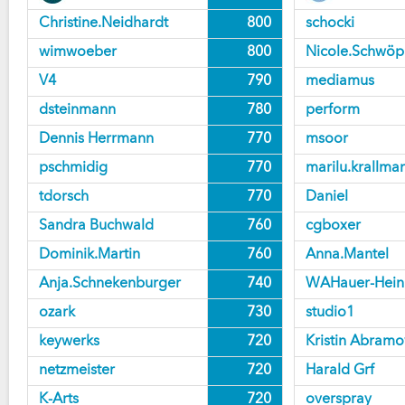
Christine.Neidhardt
800
schocki
wimwoeber
800
Nicole.Schwö
V4
790
mediamus
dsteinmann
780
perform
Dennis Herrmann
770
msoor
pschmidig
770
marilu.krallma
tdorsch
770
Daniel
Sandra Buchwald
760
cgboxer
Dominik.Martin
760
Anna.Mantel
Anja.Schnekenburger
740
WAHauer-Hein
ozark
730
studio1
keywerks
720
Kristin Abramo
netzmeister
720
Harald Grf
K-Arts
720
overspray