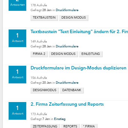
Antworten
178
Aufrufe
Gefragt
28 Jan
in
Druckformulare
TEXTBAUSTEIN
DESIGN MODUS
Textbaustein "Text Einleitung" ändern für 2. Fi
1
Antwort
149
Aufrufe
Gefragt
28 Jan
in
Druckformulare
FIRMA 2
DESIGN MODUS
EINLEITUNG
Druckformulare im Design-Modus duplizieren
1
Antwort
156
Aufrufe
Gefragt
20 Jan
in
Druckformulare
DESIGNMODUS
DATENBANK
2. Firma Zeiterfassung und Reports
1
Antwort
173
Aufrufe
Gefragt
7 Jan
in
Einstieg
ZEITERFASSUNG
REPORTS
".FIRMA