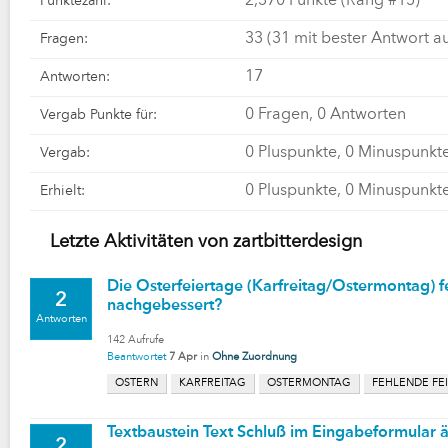
2,370
Punkte (Rang #
15
)
Punktezahl:
33
(
31
mit bester Antwort a
Fragen:
17
Antworten:
0
Fragen,
0
Antworten
Vergab Punkte für:
0
Pluspunkte,
0
Minuspunkt
Vergab:
0
Pluspunkte,
0
Minuspunkt
Erhielt:
Letzte Aktivitäten von zartbitterdesign
Die Osterfeiertage (Karfreitag/Ostermontag) 
2
nachgebessert?
Antworten
142
Aufrufe
Beantwortet
7 Apr
in
Ohne Zuordnung
OSTERN
KARFREITAG
OSTERMONTAG
FEHLENDE FE
Textbaustein Text Schluß im Eingabeformular ä
2