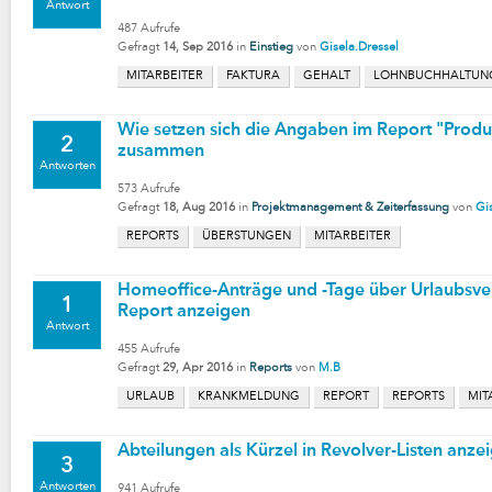
Antwort
487
Aufrufe
Gefragt
14, Sep 2016
in
Einstieg
von
Gisela.Dressel
MITARBEITER
FAKTURA
GEHALT
LOHNBUCHHALTUN
Wie setzen sich die Angaben im Report "Prod
2
zusammen
Antworten
573
Aufrufe
Gefragt
18, Aug 2016
in
Projektmanagement & Zeiterfassung
von
Gi
REPORTS
ÜBERSTUNGEN
MITARBEITER
Homeoffice-Anträge und -Tage über Urlaubsve
1
Report anzeigen
Antwort
455
Aufrufe
Gefragt
29, Apr 2016
in
Reports
von
M.B
URLAUB
KRANKMELDUNG
REPORT
REPORTS
MIT
Abteilungen als Kürzel in Revolver-Listen anze
3
Antworten
941
Aufrufe