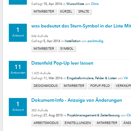
Gefragt
15, Apr 2016
in
Wunschliste
von
Chris
MITARBEITER
KÜRZEL
SPALTE
was bedeutet das Stern-Symbol in der Liste Mi
1
Antwort
646
Aufrufe
Gefragt
5, Apr 2016
in
Installation
von
pschmidig
MITARBEITER
SYMBOL
Datenfeld Pop-Up leer lassen
11
Antworten
1,420
Aufrufe
Gefragt
11, Mär 2016
in
Eingabeformulare, Felder & Listen
von
V4
DESIGNMODUS
MITARBEITER
POPUP-FELD
VERKNÜP
Dokument-Info - Anzeige von Änderungen
1
Antwort
383
Aufrufe
Gefragt
27, Aug 2015
in
Projektmanagement & Zeiterfassung
von
Ch
ARBEITSMODUS
EINSTELLUNGEN
MITARBEITER
ÄND