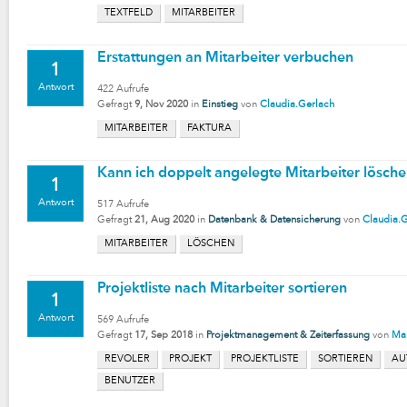
TEXTFELD
MITARBEITER
Erstattungen an Mitarbeiter verbuchen
1
Antwort
422
Aufrufe
Gefragt
9, Nov 2020
in
Einstieg
von
Claudia.Gerlach
MITARBEITER
FAKTURA
Kann ich doppelt angelegte Mitarbeiter lösch
1
Antwort
517
Aufrufe
Gefragt
21, Aug 2020
in
Datenbank & Datensicherung
von
Claudia.
MITARBEITER
LÖSCHEN
Projektliste nach Mitarbeiter sortieren
1
Antwort
569
Aufrufe
Gefragt
17, Sep 2018
in
Projektmanagement & Zeiterfassung
von
Mar
REVOLER
PROJEKT
PROJEKTLISTE
SORTIEREN
AU
BENUTZER