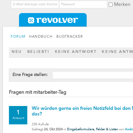
Merken
FORUM
HANDBUCH
BUGTRACKER
NEU
BELIEBT!
KEINE ANTWORT
KEINE ANT
Eine Frage stellen:
Fragen mit mitarbeiter-Tag
Wir würden gerne ein freies Notizfeld bei den
1
das?
Antwort
235
Aufrufe
Gefragt
24, Okt 2024
in
Eingabeformulare, Felder & Listen
von
Andre