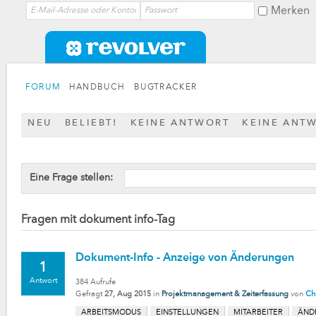
Merken
FORUM
HANDBUCH
BUGTRACKER
NEU
BELIEBT!
KEINE ANTWORT
KEINE ANT
Eine Frage stellen:
Fragen mit dokument info-Tag
Dokument-Info - Anzeige von Änderungen
1
Antwort
384
Aufrufe
Gefragt
27, Aug 2015
in
Projektmanagement & Zeiterfassung
von
Ch
ARBEITSMODUS
EINSTELLUNGEN
MITARBEITER
ÄND