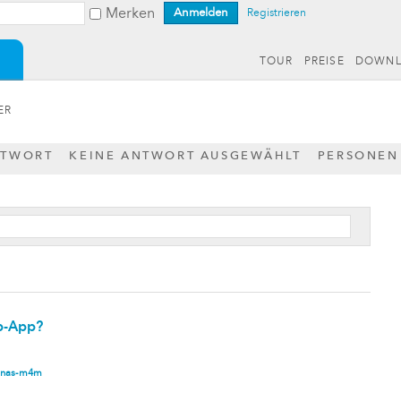
Merken
Registrieren
TOUR
PREISE
DOWN
ER
NTWORT
KEINE ANTWORT AUSGEWÄHLT
PERSONEN
b-App?
onas-m4m