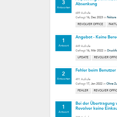
3
Absenkung
Antworten
689
Aufrufe
Gefragt
16, Dez 2023
in
Faktura
REVOLVER OFFICE
FAKT
Angebot - Keine Ber
1
Antwort
449
Aufrufe
Gefragt
16, Mär 2022
in
Druckf
UPDATE
REVOLVER OFFI
Fehler beim Benutzer
2
Antworten
491
Aufrufe
Gefragt
17, Jan 2022
in
Ohne Z
FEHLER
REVOLVER OFFI
Bei der Übertragung 
1
Revolver keine Einkau
Antwort