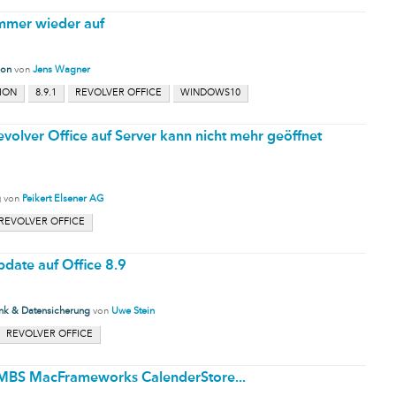
immer wieder auf
ion
von
Jens Wagner
TION
8.9.1
REVOLVER OFFICE
WINDOWS10
volver Office auf Server kann nicht mehr geöffnet
g
von
Peikert Elsener AG
REVOLVER OFFICE
ate auf Office 8.9
nk & Datensicherung
von
Uwe Stein
REVOLVER OFFICE
n MBS MacFrameworks CalenderStore...