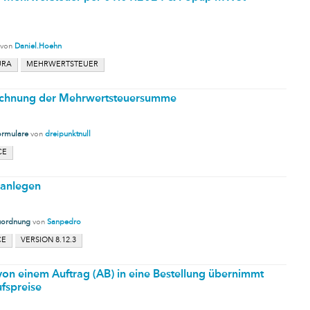
von
Daniel.Hoehn
URA
MEHRWERTSTEUER
echnung der Mehrwertsteuersumme
ormulare
von
dreipunktnull
CE
 anlegen
uordnung
von
Sanpedro
CE
VERSION 8.12.3
von einem Auftrag (AB) in eine Bestellung übernimmt
fspreise