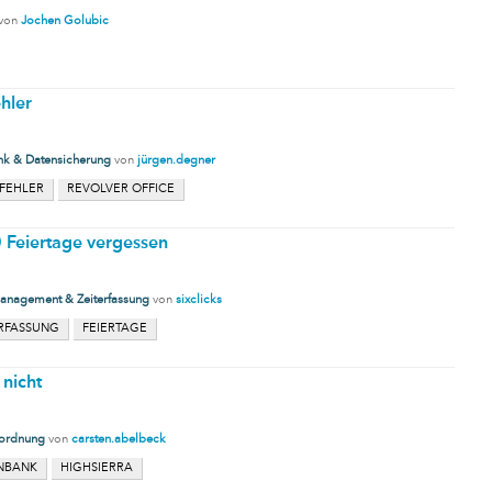
von
Jochen Golubic
hler
k & Datensicherung
von
jürgen.degner
FEHLER
REVOLVER OFFICE
 Feiertage vergessen
anagement & Zeiterfassung
von
sixclicks
ERFASSUNG
FEIERTAGE
 nicht
ordnung
von
carsten.abelbeck
NBANK
HIGHSIERRA