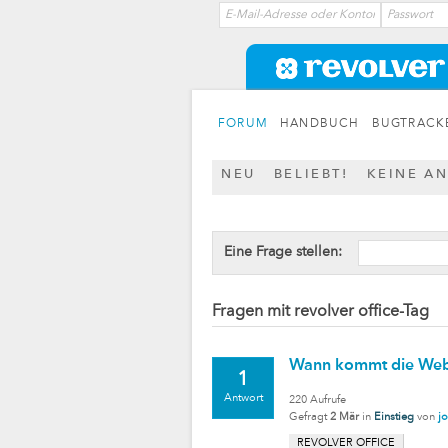
FORUM
HANDBUCH
BUGTRACK
NEU
BELIEBT!
KEINE A
Eine Frage stellen:
Fragen mit revolver office-Tag
Wann kommt die We
1
Antwort
220
Aufrufe
Gefragt
2 Mär
in
Einstieg
von
j
REVOLVER OFFICE