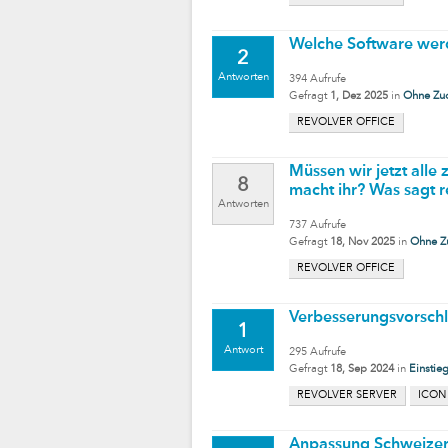
Welche Software werd
2
Antworten
394
Aufrufe
Gefragt
1, Dez 2025
in
Ohne Zu
REVOLVER OFFICE
Müssen wir jetzt all
8
macht ihr? Was sagt r
Antworten
737
Aufrufe
Gefragt
18, Nov 2025
in
Ohne Z
REVOLVER OFFICE
Verbesserungsvorschl
1
Antwort
295
Aufrufe
Gefragt
18, Sep 2024
in
Einstie
REVOLVER SERVER
ICON
Anpassung Schweize