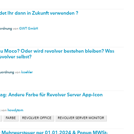
et Ihr dann in Zukunft verwenden ?
ordnung
von
GWT GmbH
e zu Moco? Oder wird revolver bestehen bleiben? Was
evolver selbst?
uordnung
von
koehler
ag: Andere Farbe für Revolver Server App-Icon
g
von
howdytom
FARBE
REVOLVER OFFICE
REVOLVER SERVER MONITOR
r Mehrwersteuer per 01.01.2024 & Popup MWSt-