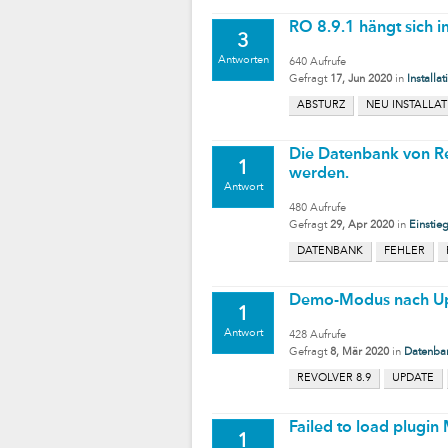
RO 8.9.1 hängt sich 
3
Antworten
640
Aufrufe
Gefragt
17, Jun 2020
in
Installat
ABSTURZ
NEU INSTALLA
Die Datenbank von Re
1
werden.
Antwort
480
Aufrufe
Gefragt
29, Apr 2020
in
Einstie
DATENBANK
FEHLER
Demo-Modus nach Upd
1
Antwort
428
Aufrufe
Gefragt
8, Mär 2020
in
Datenba
REVOLVER 8.9
UPDATE
Failed to load plugi
1