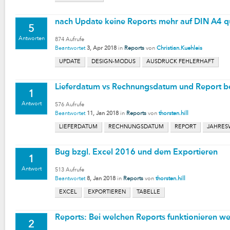
nach Update keine Reports mehr auf DIN A4 q
5
Antworten
874
Aufrufe
Beantwortet
3, Apr 2018
in
Reports
von
Christian.Kuehleis
UPDATE
DESIGN-MODUS
AUSDRUCK FEHLERHAFT
Lieferdatum vs Rechnungsdatum und Report b
1
Antwort
576
Aufrufe
Beantwortet
11, Jan 2018
in
Reports
von
thorsten.hill
LIEFERDATUM
RECHNUNGSDATUM
REPORT
JAHRES
Bug bzgl. Excel 2016 und dem Exportieren
1
Antwort
513
Aufrufe
Beantwortet
8, Jan 2018
in
Reports
von
thorsten.hill
EXCEL
EXPORTIEREN
TABELLE
Reports: Bei welchen Reports funktionieren wel
2