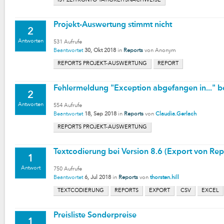
IST ZEITKONTO TÄTIGKEITSNACHWEISE
Projekt-Auswertung stimmt nicht
2
Antworten
531
Aufrufe
Beantwortet
30, Okt 2018
in
Reports
von
Anonym
REPORTS PROJEKT-AUSWERTUNG
REPORT
Fehlermeldung "Exception abgefangen in..." b
2
Antworten
554
Aufrufe
Beantwortet
18, Sep 2018
in
Reports
von
Claudia.Gerlach
REPORTS PROJEKT-AUSWERTUNG
Textcodierung bei Version 8.6 (Export von Rep
1
Antwort
750
Aufrufe
Beantwortet
6, Jul 2018
in
Reports
von
thorsten.hill
TEXTCODIERUNG
REPORTS
EXPORT
CSV
EXCEL
Preisliste Sonderpreise
1