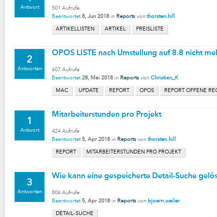
Antwort
501
Aufrufe
Beantwortet
8, Jun 2018
in
Reports
von
thorsten.hill
ARTIKELLISTEN
ARTIKEL
PREISLISTE
OPOS LISTE nach Umstellung auf 8.8 nicht meh
2
Antworten
607
Aufrufe
Beantwortet
28, Mai 2018
in
Reports
von
Christian_K
MAC
UPDATE
REPORT
OPOS
REPORT OFFENE R
Mitarbeiterstunden pro Projekt
1
Antwort
424
Aufrufe
Beantwortet
5, Apr 2018
in
Reports
von
thorsten.hill
REPORT
MITARBEITERSTUNDEN PRO PROJEKT
Wie kann eine gespeicherte Detail-Suche gelö
3
Antworten
806
Aufrufe
Beantwortet
5, Apr 2018
in
Reports
von
bjoern.weiler
DETAIL-SUCHE