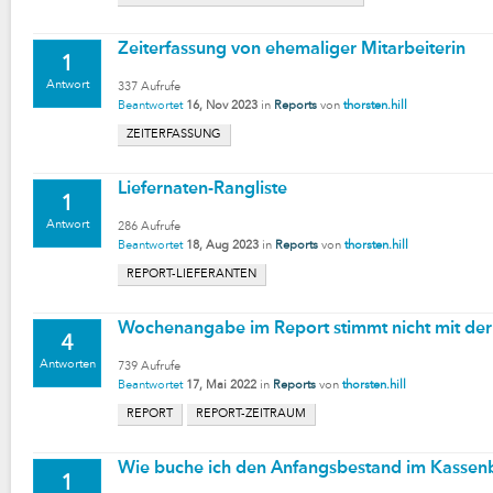
Zeiterfassung von ehemaliger Mitarbeiterin
1
Antwort
337
Aufrufe
Beantwortet
16, Nov 2023
in
Reports
von
thorsten.hill
ZEITERFASSUNG
Liefernaten-Rangliste
1
Antwort
286
Aufrufe
Beantwortet
18, Aug 2023
in
Reports
von
thorsten.hill
REPORT-LIEFERANTEN
Wochenangabe im Report stimmt nicht mit de
4
Antworten
739
Aufrufe
Beantwortet
17, Mai 2022
in
Reports
von
thorsten.hill
REPORT
REPORT-ZEITRAUM
Wie buche ich den Anfangsbestand im Kassen
1