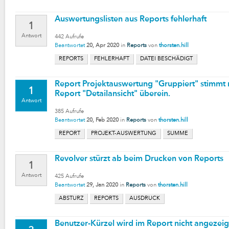
Auswertungslisten aus Reports fehlerhaft
1
Antwort
442
Aufrufe
Beantwortet
20, Apr 2020
in
Reports
von
thorsten.hill
REPORTS
FEHLERHAFT
DATEI BESCHÄDIGT
Report Projektauswertung "Gruppiert" stimmt
1
Report "Detailansicht" überein.
Antwort
385
Aufrufe
Beantwortet
20, Feb 2020
in
Reports
von
thorsten.hill
REPORT
PROJEKT-AUSWERTUNG
SUMME
Revolver stürzt ab beim Drucken von Reports
1
Antwort
425
Aufrufe
Beantwortet
29, Jan 2020
in
Reports
von
thorsten.hill
ABSTURZ
REPORTS
AUSDRUCK
Benutzer-Kürzel wird im Report nicht angezeig