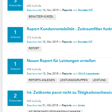
3
Antworten
645
Aufrufe
Beantwortet
14, Nov 2019
in
Reports
von
thorsten.hill
BENUTZER KÜRZEL
Report Kundenrentabilität - Zeitraumfilter funkt
1
Antwort
373
Aufrufe
Beantwortet
15, Mai 2019
in
Reports
von
thorsten.hill
REPORT
Neuen Report für Leistungen erstellen
1
Antwort
498
Aufrufe
Beantwortet
13, Dez 2018
in
Reports
von
Ulrich.Lappessen
REPORTS ANLEGEN
LEISTUNGSGRUPPEN
LEISTUNG
Ist- Zeitkonto passt nicht zu Tätigkeitsnachwei
2
Antworten
598
Aufrufe
Beantwortet
31, Okt 2018
in
Reports
von
Jonas