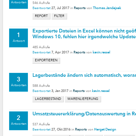
Antworten
546
Aufrufe
Beantwortet
27, Jul 2017
in
Reports
von
Thomas.Jandejsek
REPORT
FILTER
Exportierte Dateien in Excel können nicht geöf
1
Windows 10, fehlen hier irgendwelche Update
Antwort
485
Aufrufe
Beantwortet
7, Apr 2017
in
Reports
von
kevin.ressel
EXPORTIEREN
Lagerbestände ändern sich automatisch, woran
3
Antworten
588
Aufrufe
Beantwortet
3, Jan 2017
in
Reports
von
kevin.ressel
LAGERBESTAND
WARENLIEFERUNG
Umsatzsteuererklärung/Datenauswertung in Re
2
Antworten
537
Aufrufe
Beantwortet
27, Okt 2016
in
Reports
von
Herget Design