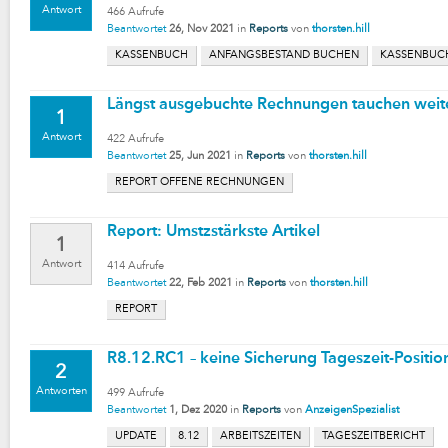
Antwort
466
Aufrufe
Beantwortet
26, Nov 2021
in
Reports
von
thorsten.hill
KASSENBUCH
ANFANGSBESTAND BUCHEN
KASSENBUC
Längst ausgebuchte Rechnungen tauchen weite
1
Antwort
422
Aufrufe
Beantwortet
25, Jun 2021
in
Reports
von
thorsten.hill
REPORT OFFENE RECHNUNGEN
Report: Umstzstärkste Artikel
1
Antwort
414
Aufrufe
Beantwortet
22, Feb 2021
in
Reports
von
thorsten.hill
REPORT
R8.12.RC1 – keine Sicherung Tageszeit-Positio
2
Antworten
499
Aufrufe
Beantwortet
1, Dez 2020
in
Reports
von
AnzeigenSpezialist
UPDATE
8.12
ARBEITSZEITEN
TAGESZEITBERICHT