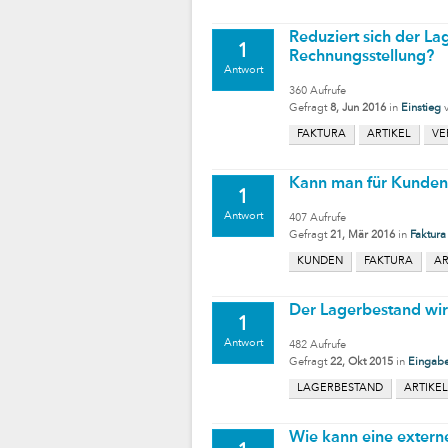
Reduziert sich der La
1
Rechnungsstellung?
Antwort
360
Aufrufe
Gefragt
8, Jun 2016
in
Einstieg
FAKTURA
ARTIKEL
VE
Kann man für Kunden o
1
Antwort
407
Aufrufe
Gefragt
21, Mär 2016
in
Faktura
KUNDEN
FAKTURA
AR
Der Lagerbestand wird
1
Antwort
482
Aufrufe
Gefragt
22, Okt 2015
in
Eingabe
LAGERBESTAND
ARTIKEL
Wie kann eine extern