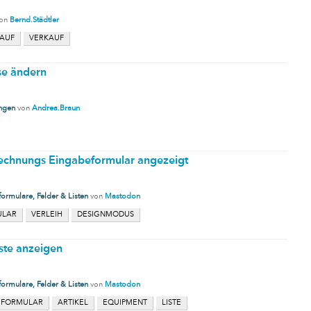
on
Bernd.Städtler
KAUF
VERKAUF
ise ändern
ungen
von
Andrea.Braun
 Rechnungs Eingabeformular angezeigt
ormulare, Felder & Listen
von
Mastodon
ULAR
VERLEIH
DESIGNMODUS
iste anzeigen
ormulare, Felder & Listen
von
Mastodon
EFORMULAR
ARTIKEL
EQUIPMENT
LISTE