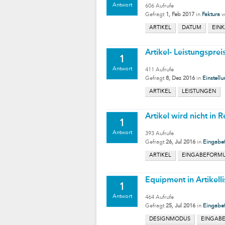
Antwort
606
Aufrufe
Gefragt
1, Feb 2017
in
Faktura
v
ARTIKEL
DATUM
EIN
Artikel- Leistungspre
1
Antwort
411
Aufrufe
Gefragt
8, Dez 2016
in
Einstell
ARTIKEL
LEISTUNGEN
Artikel wird nicht in
1
Antwort
393
Aufrufe
Gefragt
26, Jul 2016
in
Eingabef
ARTIKEL
EINGABEFORM
Equipment in Artikell
1
Antwort
464
Aufrufe
Gefragt
25, Jul 2016
in
Eingabef
DESIGNMODUS
EINGAB