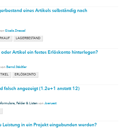
gerbestand eines Artikels selbständig nach
von
Gisela.Dressel
RKAUF
LAGERBESTAND
der Artikel ein festes Erlöskonto hinterlegen?
von
Bernd.Städtler
TIKEL
ERLÖSKONTO
 falsch angezeigt (1.2e+1 anstatt 12)
formulare, Felder & Listen
von
Joeruest
e Leistung in ein Projekt eingebunden werden?