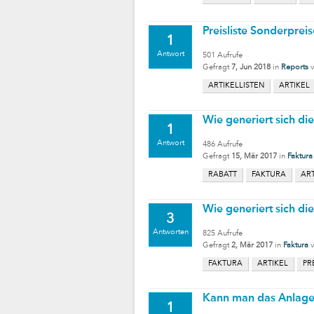
Preisliste Sonderpreis
1
Antwort
501
Aufrufe
Gefragt
7, Jun 2018
in
Reports
ARTIKELLISTEN
ARTIKEL
Wie generiert sich di
1
Antwort
486
Aufrufe
Gefragt
15, Mär 2017
in
Faktura
RABATT
FAKTURA
ART
Wie generiert sich di
3
Antworten
825
Aufrufe
Gefragt
2, Mär 2017
in
Faktura
FAKTURA
ARTIKEL
PR
Kann man das Anlaged
1