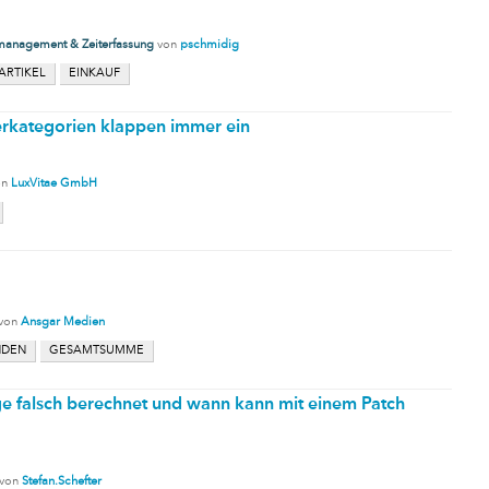
management & Zeiterfassung
von
pschmidig
ARTIKEL
EINKAUF
terkategorien klappen immer ein
on
LuxVitae GmbH
von
Ansgar Medien
NDEN
GESAMTSUMME
 falsch berechnet und wann kann mit einem Patch
von
Stefan.Schefter