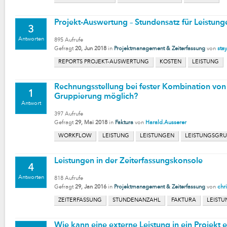
Projekt-Auswertung – Stundensatz für Leistung
3
Antworten
895
Aufrufe
Gefragt
20, Jun 2018
in
Projektmanagement & Zeiterfassung
von
sta
REPORTS PROJEKT-AUSWERTUNG
KOSTEN
LEISTUNG
Rechnungsstellung bei fester Kombination von 
1
Gruppierung möglich?
Antwort
397
Aufrufe
Gefragt
29, Mai 2018
in
Faktura
von
Harald.Ausserer
WORKFLOW
LEISTUNG
LEISTUNGEN
LEISTUNGSGRU
Leistungen in der Zeiterfassungskonsole
4
Antworten
818
Aufrufe
Gefragt
29, Jan 2016
in
Projektmanagement & Zeiterfassung
von
chr
ZEITERFASSUNG
STUNDENANZAHL
FAKTURA
LEISTU
Wie kann eine externe Leistung in ein Projek