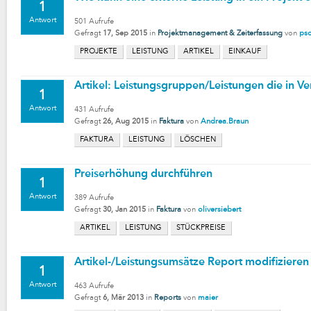
1
Antwort
501
Aufrufe
Gefragt
17, Sep 2015
in
Projektmanagement & Zeiterfassung
von
ps
PROJEKTE
LEISTUNG
ARTIKEL
EINKAUF
Artikel: Leistungsgruppen/Leistungen die in 
1
Antwort
431
Aufrufe
Gefragt
26, Aug 2015
in
Faktura
von
Andrea.Braun
FAKTURA
LEISTUNG
LÖSCHEN
Preiserhöhung durchführen
1
Antwort
389
Aufrufe
Gefragt
30, Jan 2015
in
Faktura
von
oliversiebert
ARTIKEL
LEISTUNG
STÜCKPREISE
Artikel-/Leistungsumsätze Report modifizieren
1
Antwort
463
Aufrufe
Gefragt
6, Mär 2013
in
Reports
von
maier