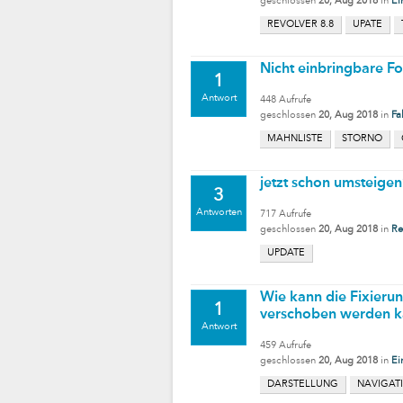
geschlossen
20, Aug 2018
in
Ei
REVOLVER 8.8
UPATE
Nicht einbringbare F
1
Antwort
448
Aufrufe
geschlossen
20, Aug 2018
in
Fa
MAHNLISTE
STORNO
jetzt schon umsteigen
3
Antworten
717
Aufrufe
geschlossen
20, Aug 2018
in
Re
UPDATE
Wie kann die Fixierun
1
verschoben werden 
Antwort
459
Aufrufe
geschlossen
20, Aug 2018
in
Ei
DARSTELLUNG
NAVIGAT