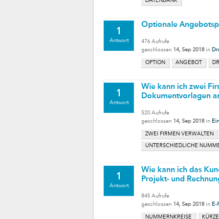
DATENBANK
Optionale Angebotsp
1
Antwort
476
Aufrufe
geschlossen
14, Sep 2018
in
Dr
OPTION
ANGEBOT
D
Wie kann ich zwei Fi
1
Dokumentvorlagen a
Antwort
520
Aufrufe
geschlossen
14, Sep 2018
in
Ei
ZWEI FIRMEN VERWALTEN
UNTERSCHIEDLICHE NUMM
Wie kann ich das Kun
1
Projekt- und Rechnun
Antwort
845
Aufrufe
geschlossen
14, Sep 2018
in
E-
NUMMERNKREISE
KÜRZE