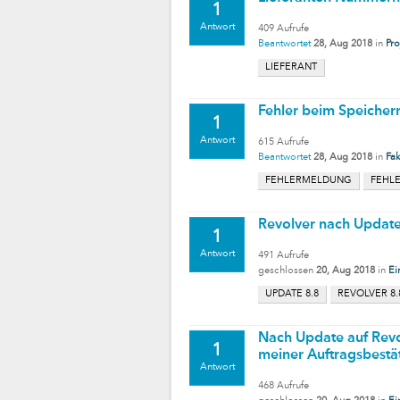
1
Antwort
409
Aufrufe
Beantwortet
28, Aug 2018
in
Pr
LIEFERANT
Fehler beim Speiche
1
Antwort
615
Aufrufe
Beantwortet
28, Aug 2018
in
Fak
FEHLERMELDUNG
FEHLE
Revolver nach Updat
1
Antwort
491
Aufrufe
geschlossen
20, Aug 2018
in
Ei
UPDATE 8.8
REVOLVER 8.
Nach Update auf Revo
1
meiner Auftragsbestä
Antwort
468
Aufrufe