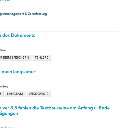
ojektmanagement & Zeiterfassung
rn des Dokuments
tura
R BEIM SPEICHERN
FEHLER0
e noch langsamer!
nstieg
8
LANGSAM
WINDOWS10
lver 8.8 fehlen die Textbausteine am Anfang u. Ende
tigungen