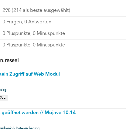
298
(
214
als beste ausgewählt)
0
Fragen,
0
Antworten
0
Pluspunkte,
0
Minuspunkte
0
Pluspunkte,
0
Minuspunkte
n.ressel
 kein Zugriff auf Web Modul
stieg
DUL
 geöffnet werden // Mojave 10.14
tenbank & Datensicherung