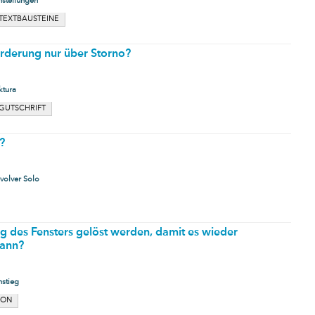
nstellungen
TEXTBAUSTEINE
orderung nur über Storno?
ktura
GUTSCHRIFT
?
volver Solo
g des Fensters gelöst werden, damit es wieder
kann?
nstieg
ION