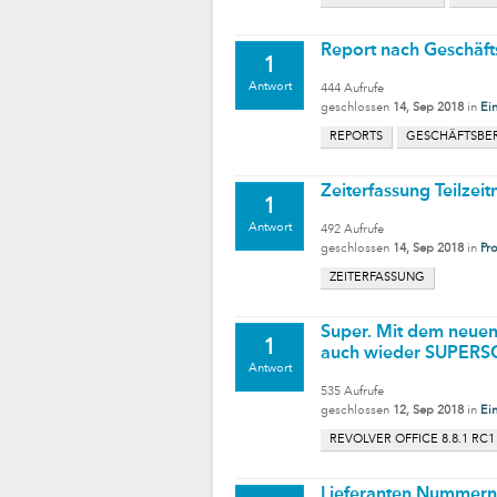
Report nach Geschäft
1
Antwort
444
Aufrufe
geschlossen
14, Sep 2018
in
Ein
REPORTS
GESCHÄFTSBE
Zeiterfassung Teilzeit
1
Antwort
492
Aufrufe
geschlossen
14, Sep 2018
in
Pr
ZEITERFASSUNG
Super. Mit dem neuen 
1
auch wieder SUPERS
Antwort
535
Aufrufe
geschlossen
12, Sep 2018
in
Ein
REVOLVER OFFICE 8.8.1 RC1
Lieferanten Nummern