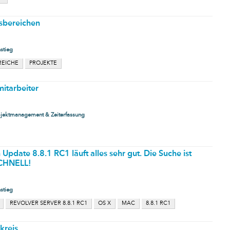
sbereichen
stieg
REICHE
PROJEKTE
mitarbeiter
ojektmanagement & Zeiterfassung
Update 8.8.1 RC1 läuft alles sehr gut. Die Suche ist
CHNELL!
stieg
REVOLVER SERVER 8.8.1 RC1
OS X
MAC
8.8.1 RC1
kreis