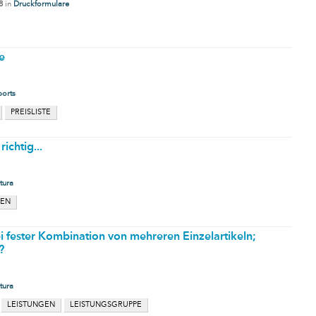
8
in
Druckformulare
e
orts
PREISLISTE
ichtig...
tura
EN
 fester Kombination von mehreren Einzelartikeln;
?
tura
LEISTUNGEN
LEISTUNGSGRUPPE