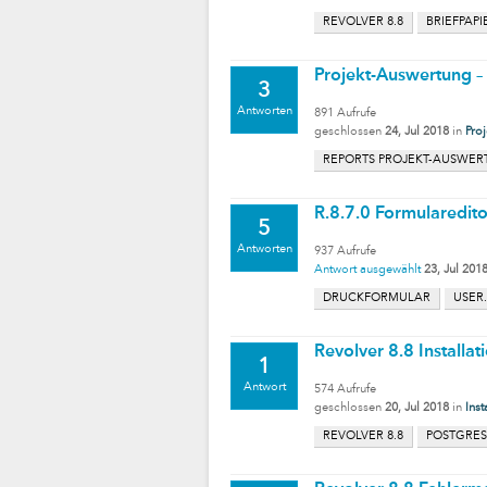
REVOLVER 8.8
BRIEFPAPI
Projekt-Auswertung – 
3
Antworten
891
Aufrufe
geschlossen
24, Jul 2018
in
Pro
REPORTS PROJEKT-AUSWE
R.8.7.0 Formularedit
5
Antworten
937
Aufrufe
Antwort ausgewählt
23, Jul 201
DRUCKFORMULAR
USER
Revolver 8.8 Installat
1
Antwort
574
Aufrufe
geschlossen
20, Jul 2018
in
Inst
REVOLVER 8.8
POSTGRE