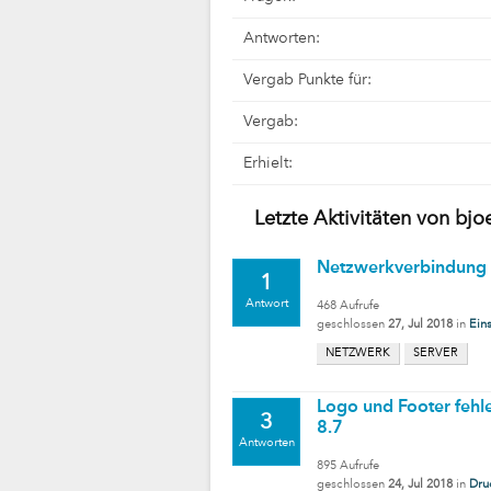
Antworten:
Vergab Punkte für:
Vergab:
Erhielt:
Letzte Aktivitäten von bjo
Netzwerkverbindung 
1
Antwort
468
Aufrufe
geschlossen
27, Jul 2018
in
Eins
NETZWERK
SERVER
Logo und Footer fehle
3
8.7
Antworten
895
Aufrufe
geschlossen
24, Jul 2018
in
Dru