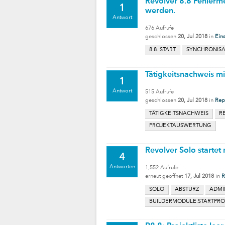
Revolver 8.8 Fehlerme
1
werden.
Antwort
676
Aufrufe
geschlossen
20, Jul 2018
in
Eins
8.8. START
SYNCHRONISA
Tätigkeitsnachweis m
1
Antwort
515
Aufrufe
geschlossen
20, Jul 2018
in
Rep
TÄTIGKEITSNACHWEIS
R
PROJEKTAUSWERTUNG
Revolver Solo startet
4
Antworten
1,552
Aufrufe
erneut geöffnet
17, Jul 2018
in
R
SOLO
ABSTURZ
ADMI
BUILDERMODULE.STARTPROC