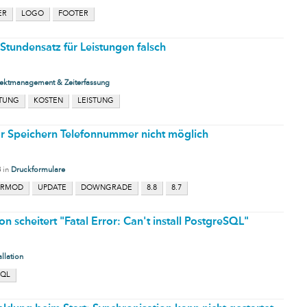
ER
LOGO
FOOTER
Stundensatz für Leistungen falsch
jektmanagement & Zeiterfassung
RTUNG
KOSTEN
LEISTUNG
or Speichern Telefonnummer nicht möglich
8
in
Druckformulare
.RMOD
UPDATE
DOWNGRADE
8.8
8.7
ion scheitert "Fatal Error: Can't install PostgreSQL"
allation
SQL