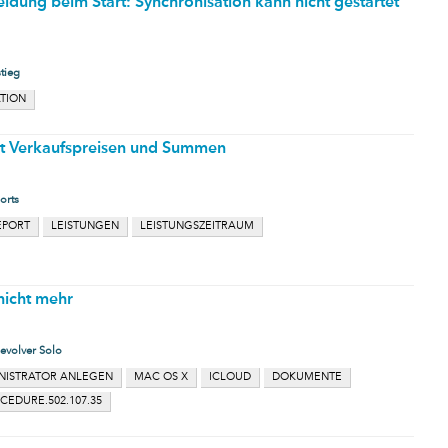
ldung beim Start: Synchronisation kann nicht gestartet
tieg
TION
it Verkaufspreisen und Summen
orts
EPORT
LEISTUNGEN
LEISTUNGSZEITRAUM
 nicht mehr
evolver Solo
NISTRATOR ANLEGEN
MAC OS X
ICLOUD
DOKUMENTE
EDURE.502.107.35