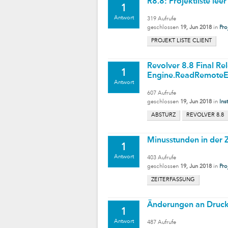
R8.8: Projektliste leer
1
Antwort
319
Aufrufe
geschlossen
19, Jun 2018
in
Pro
PROJEKT LISTE CLIENT
Revolver 8.8 Final Rel
1
Engine.ReadRemoteE
Antwort
607
Aufrufe
geschlossen
19, Jun 2018
in
Ins
ABSTURZ
REVOLVER 8.8
Minusstunden in der Z
1
Antwort
403
Aufrufe
geschlossen
19, Jun 2018
in
Pro
ZEITERFASSUNG
Änderungen an Druckl
1
Antwort
487
Aufrufe