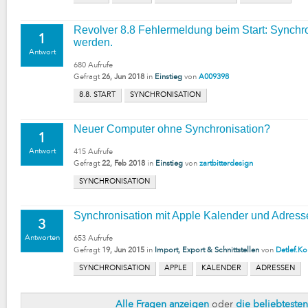
Revolver 8.8 Fehlermeldung beim Start: Synchron
1
werden.
Antwort
680
Aufrufe
Gefragt
26, Jun 2018
in
Einstieg
von
A009398
8.8. START
SYNCHRONISATION
Neuer Computer ohne Synchronisation?
1
Antwort
415
Aufrufe
Gefragt
22, Feb 2018
in
Einstieg
von
zartbitterdesign
SYNCHRONISATION
Synchronisation mit Apple Kalender und Adressen
3
Antworten
653
Aufrufe
Gefragt
19, Jun 2015
in
Import, Export & Schnittstellen
von
Detlef.Ko
SYNCHRONISATION
APPLE
KALENDER
ADRESSEN
Alle Fragen anzeigen
oder
die beliebteste