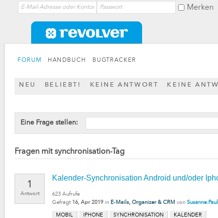
Merken
FORUM
HANDBUCH
BUGTRACKER
NEU
BELIEBT!
KEINE ANTWORT
KEINE ANT
Eine Frage stellen:
Fragen mit synchronisation-Tag
Kalender-Synchronisation Android und/oder Ip
1
Antwort
623
Aufrufe
Gefragt
16, Apr 2019
in
E-Mails, Organizer & CRM
von
Susanne.Paul
MOBIL
IPHONE
SYNCHRONISATION
KALENDER