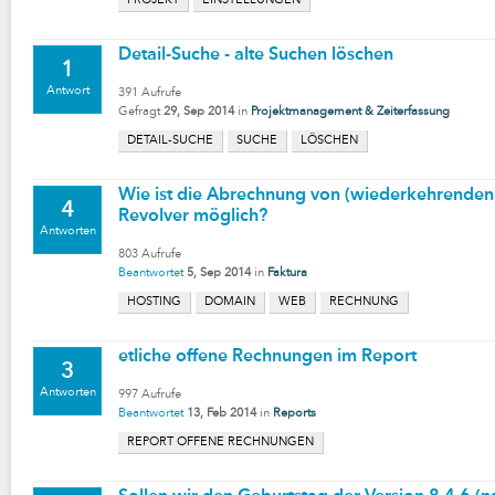
PROJEKT
EINSTELLUNGEN
Detail-Suche - alte Suchen löschen
1
Antwort
391
Aufrufe
Gefragt
29, Sep 2014
in
Projektmanagement & Zeiterfassung
DETAIL-SUCHE
SUCHE
LÖSCHEN
Wie ist die Abrechnung von (wiederkehrenden)
4
Revolver möglich?
Antworten
803
Aufrufe
Beantwortet
5, Sep 2014
in
Faktura
HOSTING
DOMAIN
WEB
RECHNUNG
etliche offene Rechnungen im Report
3
Antworten
997
Aufrufe
Beantwortet
13, Feb 2014
in
Reports
REPORT OFFENE RECHNUNGEN