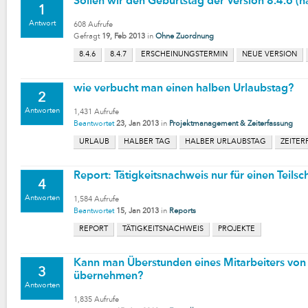
Sollen wir den Geburtstag der Version 8.4.6 (n
1
Antwort
608
Aufrufe
Gefragt
19, Feb 2013
in
Ohne Zuordnung
8.4.6
8.4.7
ERSCHEINUNGSTERMIN
NEUE VERSION
wie verbucht man einen halben Urlaubstag?
2
Antworten
1,431
Aufrufe
Beantwortet
23, Jan 2013
in
Projektmanagement & Zeiterfassung
URLAUB
HALBER TAG
HALBER URLAUBSTAG
ZEITER
Report: Tätigkeitsnachweis nur für einen Teilsch
4
Antworten
1,584
Aufrufe
Beantwortet
15, Jan 2013
in
Reports
REPORT
TÄTIGKEITSNACHWEIS
PROJEKTE
Kann man Überstunden eines Mitarbeiters von
3
übernehmen?
Antworten
1,835
Aufrufe