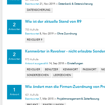
529
Aufrufe
Beantwortet
21, Nov 2019
in
Datenbank & Datensicherung
DATENSICHERUNG
Wie ist der aktuelle Stand von R9
2
Antworten
753
Aufrufe
Beantwortet
8, Nov 2019
in
Ohne Zuordnung
REVOLVER 9
Kennwörter in Revolver - nicht erlaubte Sonde
2
Antworten
973
Aufrufe
Antwort ausgewählt
14, Sep 2018
in
Einstellungen
REVOLVER
BENUTZER
KENNWORT
PASSWORT
NI
SONDERZEICHEN
LEERZEICHEN
Wie ändert man die Firmen-Zuordnung von Pr
1
Antwort
421
Aufrufe
Beantwortet
7, Mär 2015
in
Projektmanagement & Zeiterfassung