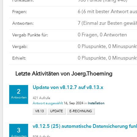
980
Punkte (Rang #
40
)
Punktezahl:
6
(
6
mit bester Antwort au
Fragen:
7
(Einmal zur Besten gewäh
Antworten:
0
Fragen,
0
Antworten
Vergab Punkte für:
0
Pluspunkte,
0
Minuspunk
Vergab:
0
Pluspunkte,
0
Minuspunk
Erhielt:
Letzte Aktivitäten von Joerg.Thoeming
Update von v8.12.7 auf v8.13.x
2
Antworten
421
Aufrufe
Antwort ausgewählt
16, Sep 2024
in
Installation
V8.13
UPDATE
E-RECHNUNG
v8.12.5 (25) automatische Datensicherung funk
3
Antworten