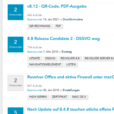
v8.12 - QR-Code, PDF-Ausgabe
2
Antworten
656
Aufrufe
Beantwortet
14, Jan 2021
in
Druckformulare
QR-RECHNUNG
PDF
8.8 Release Candidate 2 - DSGVO weg
2
Antworten
734
Aufrufe
Beantwortet
7, Mai 2018
in
Einstieg
UPDATE
DSGVO
REVOLVER 8.8
REVOLVER SERVER 8.
NAVIGATIONSELEMENT
LISTEN
Revolver Office und aktive Firewall unter mac
2
Antworten
857
Aufrufe
Beantwortet
30, Jan 2018
in
Einstellungen
HIGH SIERRA
ZERTIFIKAT
MAC OS X
Nach Update auf 8.4.8 tauchen etliche offene
5