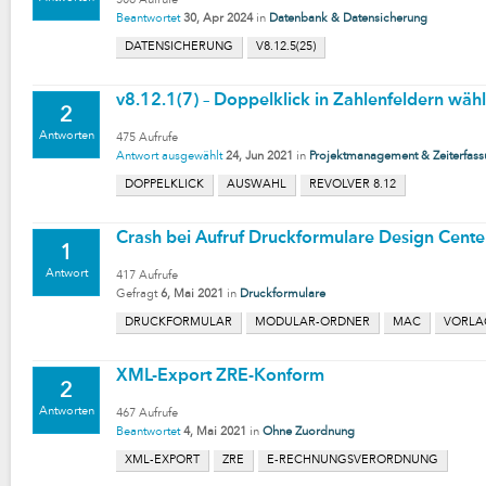
508
Aufrufe
Beantwortet
30, Apr 2024
in
Datenbank & Datensicherung
DATENSICHERUNG
V8.12.5(25)
v8.12.1(7) – Doppelklick in Zahlenfeldern wähl
2
Antworten
475
Aufrufe
Antwort ausgewählt
24, Jun 2021
in
Projektmanagement & Zeiterfas
DOPPELKLICK
AUSWAHL
REVOLVER 8.12
Crash bei Aufruf Druckformulare Design Cent
1
Antwort
417
Aufrufe
Gefragt
6, Mai 2021
in
Druckformulare
DRUCKFORMULAR
MODULAR-ORDNER
MAC
VORLA
XML-Export ZRE-Konform
2
Antworten
467
Aufrufe
Beantwortet
4, Mai 2021
in
Ohne Zuordnung
XML-EXPORT
ZRE
E-RECHNUNGSVERORDNUNG