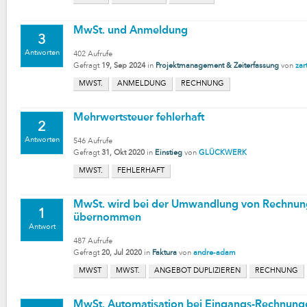
MwSt. und Anmeldung
3
Antworten
402
Aufrufe
Gefragt
19, Sep 2024
in
Projektmanagement & Zeiterfassung
von
zar
MWST.
ANMELDUNG
RECHNUNG
Mehrwertsteuer fehlerhaft
2
Antworten
546
Aufrufe
Gefragt
31, Okt 2020
in
Einstieg
von
GLÜCKWERK
MWST.
FEHLERHAFT
MwSt. wird bei der Umwandlung von Rechnun
1
übernommen
Antwort
487
Aufrufe
Gefragt
20, Jul 2020
in
Faktura
von
andre-adam
MWST
MWST.
ANGEBOT DUPLIZIEREN
RECHNUNG
MwSt. Automatisation bei Eingangs-Rechnunge