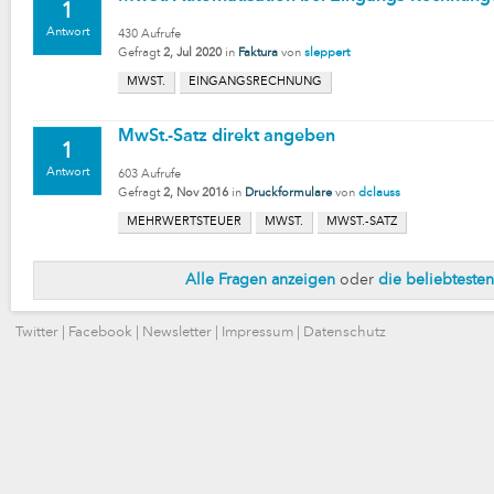
1
Antwort
430
Aufrufe
Gefragt
2, Jul 2020
in
Faktura
von
sleppert
MWST.
EINGANGSRECHNUNG
MwSt.-Satz direkt angeben
1
Antwort
603
Aufrufe
Gefragt
2, Nov 2016
in
Druckformulare
von
dclauss
MEHRWERTSTEUER
MWST.
MWST.-SATZ
Alle Fragen anzeigen
oder
die beliebteste
Twitter
|
Facebook
|
Newsletter
|
Impressum
|
Datenschutz