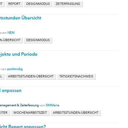
HT
REPORT
DESIGNMODUS
ZEITERFASSUNG
itsstunden Übersicht
s
von
NEM
N-ÜBERSICHT
DESIGNMODUS
ojekte und Periode
s
von
pschmidig
L
ARBEITSSTUNDEN-ÜBERSICHT
TÄTIGKEITSNACHWEIS
l anpassen
anagement & Zeiterfassung
von
DMMarie
EITER
WOCHENARBEITSZEIT
ARBEITSSTUNDEN-ÜBERSICHT
icht Report anpassen?