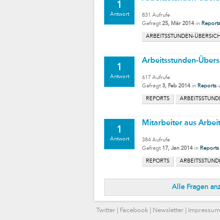
1
Antwort
831
Aufrufe
Gefragt
25, Mär 2014
in
Report
ARBEITSSTUNDEN-ÜBERSIC
Arbeitsstunden-Übersi
1
Antwort
617
Aufrufe
Gefragt
3, Feb 2014
in
Reports
REPORTS
ARBEITSSTUND
Mitarbeiter aus Arbe
1
Antwort
384
Aufrufe
Gefragt
17, Jan 2014
in
Reports
REPORTS
ARBEITSSTUND
Alle Fragen an
Twitter
|
Facebook
|
Newsletter
|
Impressum