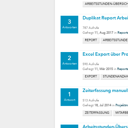
ARBEITSSTUNDEN-ÜBERSIC
Duplikat Report Arbe
3
Antworten
787
Aufrufe
Gefragt
11, Aug 2017
in
Report
REPORT
ARBEITSSTUNDE
Excel Export über Pr
2
Antworten
590
Aufrufe
Gefragt
11, Mär 2015
in
Report
EXPORT
STUNDENANZAH
Zeiterfassung manuel
1
Antwort
513
Aufrufe
Gefragt
18, Jul 2014
in
Projektm
ZEITERFASSUNG
MITARB
Arbeitsstunden-Übers