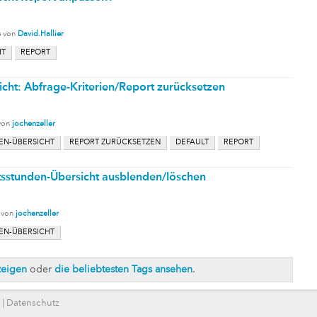
s
von
David.Hallier
HT
REPORT
cht: Abfrage-Kriterien/Report zurücksetzen
von
jochenzeller
EN-ÜBERSICHT
REPORT ZURÜCKSETZEN
DEFAULT
REPORT
itsstunden-Übersicht ausblenden/löschen
von
jochenzeller
EN-ÜBERSICHT
zeigen
oder
die beliebtesten Tags ansehen
.
|
Datenschutz