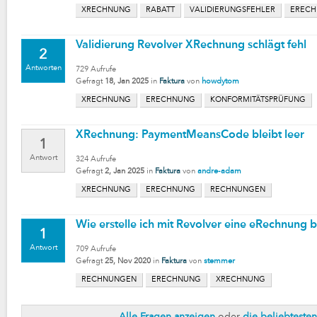
XRECHNUNG
RABATT
VALIDIERUNGSFEHLER
EREC
Validierung Revolver XRechnung schlägt fehl
2
Antworten
729
Aufrufe
Gefragt
18, Jan 2025
in
Faktura
von
howdytom
XRECHNUNG
ERECHNUNG
KONFORMITÄTSPRÜFUNG
XRechnung: PaymentMeansCode bleibt leer
1
Antwort
324
Aufrufe
Gefragt
2, Jan 2025
in
Faktura
von
andre-adam
XRECHNUNG
ERECHNUNG
RECHNUNGEN
Wie erstelle ich mit Revolver eine eRechnung
1
Antwort
709
Aufrufe
Gefragt
25, Nov 2020
in
Faktura
von
stemmer
RECHNUNGEN
ERECHNUNG
XRECHNUNG