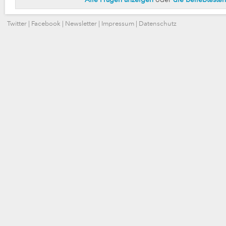
Alle Fragen anzeigen
oder
die beliebteste
Twitter
|
Facebook
|
Newsletter
|
Impressum
|
Datenschutz