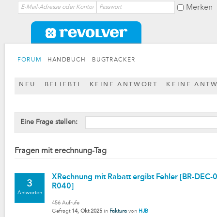
Merken
FORUM
HANDBUCH
BUGTRACKER
NEU
BELIEBT!
KEINE ANTWORT
KEINE ANT
Eine Frage stellen:
Fragen mit erechnung-Tag
XRechnung mit Rabatt ergibt Fehler [BR-DEC
3
R040]
Antworten
456
Aufrufe
Gefragt
14, Okt 2025
in
Faktura
von
HJB