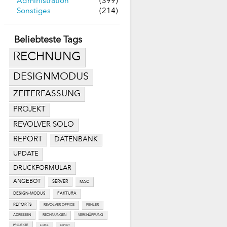
Administration
(399)
Sonstiges
(214)
Beliebteste Tags
RECHNUNG
DESIGNMODUS
ZEITERFASSUNG
PROJEKT
REVOLVER SOLO
REPORT
DATENBANK
UPDATE
DRUCKFORMULAR
ANGEBOT
SERVER
MAC
DESIGN-MODUS
FAKTURA
REPORTS
REVOLVER OFFICE
FEHLER
ADRESSEN
RECHNUNGEN
VERKNÜPFUNG
PROJEKTE
E-MAIL
EXPORT