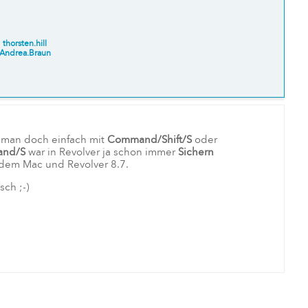
n
thorsten.hill
Andrea.Braun
 man doch einfach mit
Command/Shift/S
oder
nd/S
war in Revolver ja schon immer
Sichern
 dem Mac und Revolver 8.7.
sch ;-)