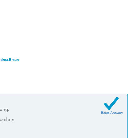
drea.Braun
lung.
Beste Antwort
 Aachen