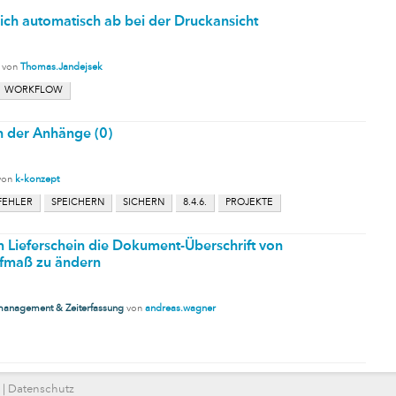
ich automatisch ab bei der Druckansicht
von
Thomas.Jandejsek
WORKFLOW
n der Anhänge (0)
von
k-konzept
FEHLER
SPEICHERN
SICHERN
8.4.6.
PROJEKTE
m Lieferschein die Dokument-Überschrift von
Aufmaß zu ändern
management & Zeiterfassung
von
andreas.wagner
|
Datenschutz