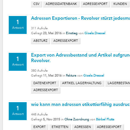
CSV
ADRESSDATENBANK
ADRESSEXPORT
KUNDEN
Adressen Exportieren - Revolver stürzt jedesm
1
Antwort
311
Aufrufe
Gefragt
23, Mai 2016
in
Einstieg
von
Gisela.Dressel
ABSTURZ
ADRESSEXPORT
Export von Adressbestand und Artikel aufgrun
1
Revolver.
Antwort
380
Aufrufe
Gefragt
11, Mai 2016
in
Faktura
von
Gisela.Dressel
DATENEXPORT
ARTIKEL LAGERHALTUNG
LAGERBESTA
ADRESSEXPORT
wie kann man adressen etikettierfähig ausdru
1
Antwort
448
Aufrufe
Gefragt
5, Nov 2015
in
Ohne Zuordnung
von
Bärbel Plutta
EXPORT
ETIKETTEN
ADRESSEN
ADRESSEXPORT