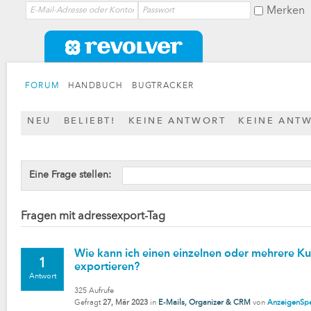
Merken
FORUM
HANDBUCH
BUGTRACKER
NEU
BELIEBT!
KEINE ANTWORT
KEINE ANT
Eine Frage stellen:
Fragen mit adressexport-Tag
Wie kann ich einen einzelnen oder mehrere K
1
exportieren?
Antwort
325
Aufrufe
Gefragt
27, Mär 2023
in
E-Mails, Organizer & CRM
von
AnzeigenSpez