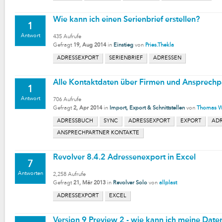
Wie kann ich einen Serienbrief erstellen?
1
Antwort
435
Aufrufe
Gefragt
19, Aug 2014
in
Einstieg
von
Pries.Thekla
ADRESSEXPORT
SERIENBRIEF
ADRESSEN
Alle Kontaktdaten über Firmen und Ansprechp
1
Antwort
706
Aufrufe
Gefragt
2, Apr 2014
in
Import, Export & Schnittstellen
von
Thomas W
ADRESSBUCH
SYNC
ADRESSEXPORT
EXPORT
AD
ANSPRECHPARTNER KONTAKTE
Revolver 8.4.2 Adressenexport in Excel
7
Antworten
2,258
Aufrufe
Gefragt
21, Mär 2013
in
Revolver Solo
von
allplast
ADRESSEXPORT
EXCEL
Version 9 Preview 2 - wie kann ich meine Date