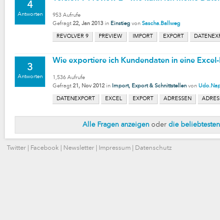
4
Antworten
953
Aufrufe
Gefragt
22, Jan 2013
in
Einstieg
von
Sascha.Ballweg
REVOLVER 9
PREVIEW
IMPORT
EXPORT
DATENEX
Wie exportiere ich Kundendaten in eine Excel-
3
Antworten
1,536
Aufrufe
Gefragt
21, Nov 2012
in
Import, Export & Schnittstellen
von
Udo.Nap
DATENEXPORT
EXCEL
EXPORT
ADRESSEN
ADRES
Alle Fragen anzeigen
oder
die beliebteste
Twitter
|
Facebook
|
Newsletter
|
Impressum
|
Datenschutz