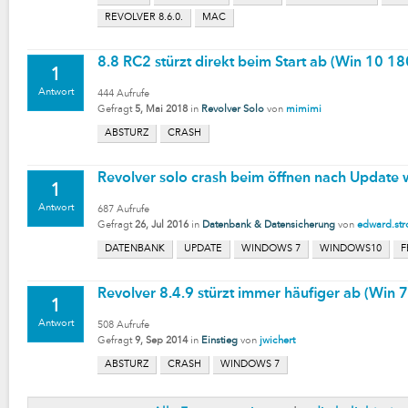
REVOLVER 8.6.0.
MAC
8.8 RC2 stürzt direkt beim Start ab (Win 10 18
1
Antwort
444
Aufrufe
Gefragt
5, Mai 2018
in
Revolver Solo
von
mimimi
ABSTURZ
CRASH
Revolver solo crash beim öffnen nach Update 
1
Antwort
687
Aufrufe
Gefragt
26, Jul 2016
in
Datenbank & Datensicherung
von
edward.st
DATENBANK
UPDATE
WINDOWS 7
WINDOWS10
F
Revolver 8.4.9 stürzt immer häufiger ab (Win 7
1
Antwort
508
Aufrufe
Gefragt
9, Sep 2014
in
Einstieg
von
jwichert
ABSTURZ
CRASH
WINDOWS 7