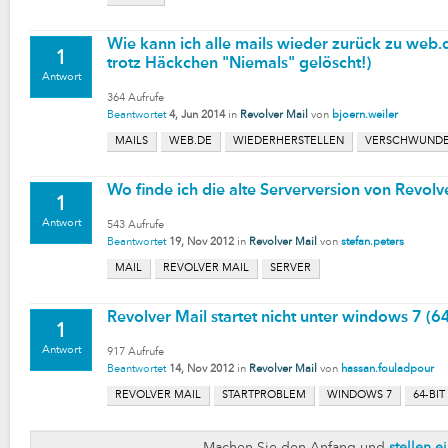
Wie kann ich alle mails wieder zurück zu web.
1
trotz Häckchen "Niemals" gelöscht!)
Antwort
364
Aufrufe
Beantwortet
4, Jun 2014
in
Revolver Mail
von
bjoern.weiler
MAILS
WEB.DE
WIEDERHERSTELLEN
VERSCHWUND
Wo finde ich die alte Serverversion von Revolv
1
Antwort
543
Aufrufe
Beantwortet
19, Nov 2012
in
Revolver Mail
von
stefan.peters
MAIL
REVOLVER MAIL
SERVER
Revolver Mail startet nicht unter windows 7 (64
1
Antwort
917
Aufrufe
Beantwortet
14, Nov 2012
in
Revolver Mail
von
hassan.fouladpour
REVOLVER MAIL
STARTPROBLEM
WINDOWS 7
64-BIT