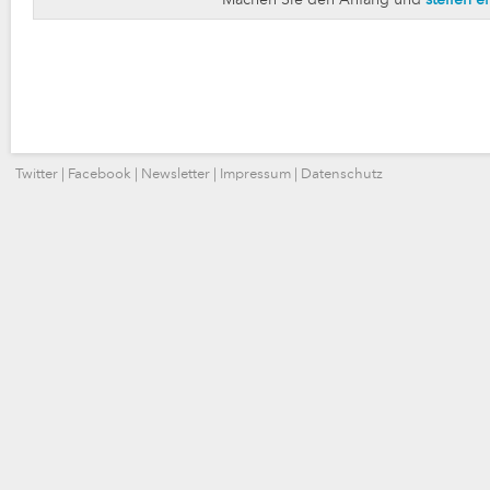
Machen Sie den Anfang und
stellen e
Twitter
|
Facebook
|
Newsletter
|
Impressum
|
Datenschutz