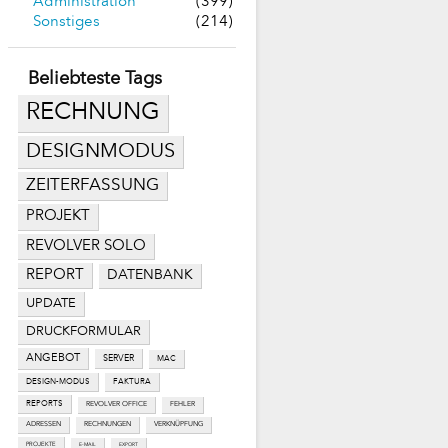
Administration
(399)
Sonstiges
(214)
Beliebteste Tags
RECHNUNG
DESIGNMODUS
ZEITERFASSUNG
PROJEKT
REVOLVER SOLO
REPORT
DATENBANK
UPDATE
DRUCKFORMULAR
ANGEBOT
SERVER
MAC
DESIGN-MODUS
FAKTURA
REPORTS
REVOLVER OFFICE
FEHLER
ADRESSEN
RECHNUNGEN
VERKNÜPFUNG
PROJEKTE
E-MAIL
EXPORT