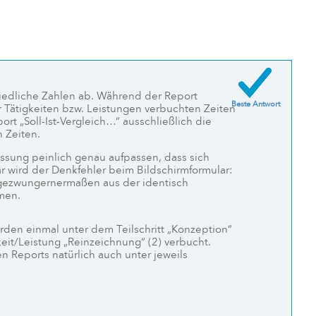
iedliche Zahlen ab. Während der Report
Beste Antwort
r Tätigkeiten bzw. Leistungen verbuchten Zeiten
ort „Soll-Ist-Vergleich…“ ausschließlich die
 Zeiten.
assung peinlich genau aufpassen, dass sich
ar wird der Denkfehler beim Bildschirmformular:
ht gezwungernermaßen aus der identisch
mmen.
rden einmal unter dem Teilschritt „Konzeption“
keit/Leistung „Reinzeichnung“ (2) verbucht.
n Reports natürlich auch unter jeweils