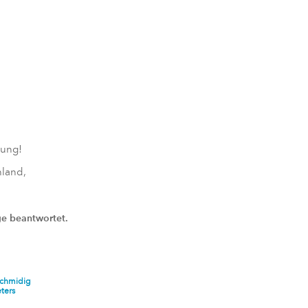
dung!
hland,
ge beantwortet.
chmidig
eters