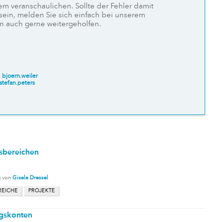
lem veranschaulichen. Sollte der Fehler damit
 sein, melden Sie sich einfach bei unserem
en auch gerne weitergeholfen.
n
bjoern.weiler
stefan.peters
sbereichen
g
von
Gisela.Dressel
REICHE
PROJEKTE
gskonten