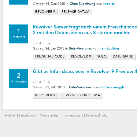
Gefragt
14, Dez 2020
in
Ohne Zuordnung
von
koehler
REVOLVER 9
RELEASE-DATUM
Revolver Server fragt nach einem Freischaltco
1
2 mit den Datensätzen aus 8 starten möchte
Antwort
536
Aufrufe
Gefragt
24, Jan 2013
in
Beta-Versionen
von
framebuilder
FREISCHALTCODE
REVOLVER 9
SOLO
DATENBANK
Gibt es Infos dazu, was in Revolver 9 Preview 4
2
Antworten
782
Aufrufe
Gefragt
21, Feb 2013
in
Beta-Versionen
von
andreas.renggli
REVOLVER 9
REVOLVER 9 PREVIEW 4
Twitter
|
Facebook
|
Newsletter
|
Impressum
|
Datenschutz