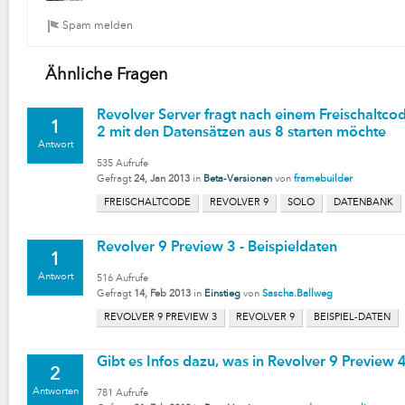
Ähnliche Fragen
Revolver Server fragt nach einem Freischaltco
1
2 mit den Datensätzen aus 8 starten möchte
Antwort
535
Aufrufe
Gefragt
24, Jan 2013
in
Beta-Versionen
von
framebuilder
FREISCHALTCODE
REVOLVER 9
SOLO
DATENBANK
Revolver 9 Preview 3 - Beispieldaten
1
Antwort
516
Aufrufe
Gefragt
14, Feb 2013
in
Einstieg
von
Sascha.Ballweg
REVOLVER 9 PREVIEW 3
REVOLVER 9
BEISPIEL-DATEN
Gibt es Infos dazu, was in Revolver 9 Preview 4
2
Antworten
781
Aufrufe