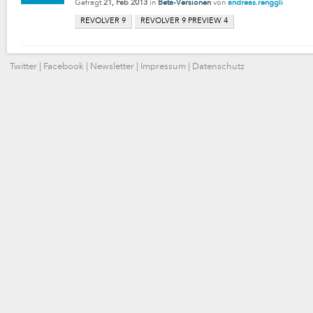
Gefragt
21, Feb 2013
in
Beta-Versionen
von
andreas.renggli
REVOLVER 9
REVOLVER 9 PREVIEW 4
Twitter
|
Facebook
|
Newsletter
|
Impressum
|
Datenschutz