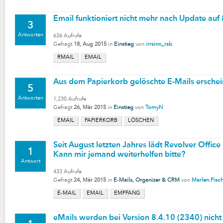
Email funktioniert nicht mehr nach Update auf
3
Antworten
636
Aufrufe
Gefragt
18, Aug 2015
in
Einstieg
von
irrsinn_rsb
RMAIL
EMAIL
Aus dem Papierkorb gelöschte E-Mails ersche
5
Antworten
1,230
Aufrufe
Gefragt
26, Mär 2015
in
Einstieg
von
TomyN
EMAIL
PAPIERKORB
LÖSCHEN
Seit August letzten Jahres lädt Revolver Office
1
Kann mir jemand weiterhelfen bitte?
Antwort
433
Aufrufe
Gefragt
24, Mär 2015
in
E-Mails, Organizer & CRM
von
Marlen.Fisc
E-MAIL
EMAIL
EMPFANG
eMails werden bei Version 8.4.10 (2340) nicht