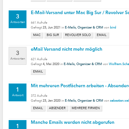
E-Mail-Versand unter Mac Big Sur / Revolver S
3
Antworten
661
Aufrufe
Gefragt
23, Jun 2021
in
E-Mails, Organizer & CRM
von
bird
MAC
BIG SUR
REVOLVER SOLO
EMAIL
eMail Versand nicht mehr möglich
3
Antworten
621
Aufrufe
Gefragt
4, Mai 2020
in
E-Mails, Organizer & CRM
von
Wolfram.Scha
EMAIL
Mit mehreren Postfächern arbeiten - Absende
1
Antwort
372
Aufrufe
Gefragt
23, Jan 2020
in
E-Mails, Organizer & CRM
von
sebastian.wa
EMAIL
ABSENDER
MEHRERE FIRMEN
Manche Emails werden nicht abgerufen
1