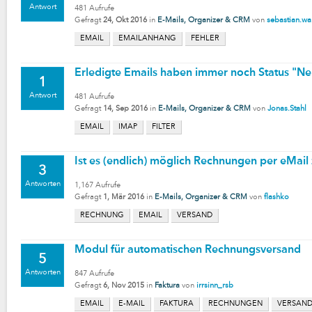
Antwort
481
Aufrufe
Gefragt
24, Okt 2016
in
E-Mails, Organizer & CRM
von
sebastian.wa
EMAIL
EMAILANHANG
FEHLER
Erledigte Emails haben immer noch Status "Ne
1
Antwort
481
Aufrufe
Gefragt
14, Sep 2016
in
E-Mails, Organizer & CRM
von
Jonas.Stahl
EMAIL
IMAP
FILTER
Ist es (endlich) möglich Rechnungen per eMail
3
Antworten
1,167
Aufrufe
Gefragt
1, Mär 2016
in
E-Mails, Organizer & CRM
von
flashko
RECHNUNG
EMAIL
VERSAND
Modul für automatischen Rechnungsversand
5
Antworten
847
Aufrufe
Gefragt
6, Nov 2015
in
Faktura
von
irrsinn_rsb
EMAIL
E-MAIL
FAKTURA
RECHNUNGEN
VERSAN