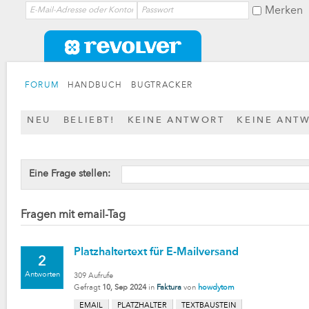
Merken
FORUM
HANDBUCH
BUGTRACKER
NEU
BELIEBT!
KEINE ANTWORT
KEINE ANT
Eine Frage stellen:
Fragen mit email-Tag
Platzhaltertext für E-Mailversand
2
Antworten
309
Aufrufe
Gefragt
10, Sep 2024
in
Faktura
von
howdytom
EMAIL
PLATZHALTER
TEXTBAUSTEIN