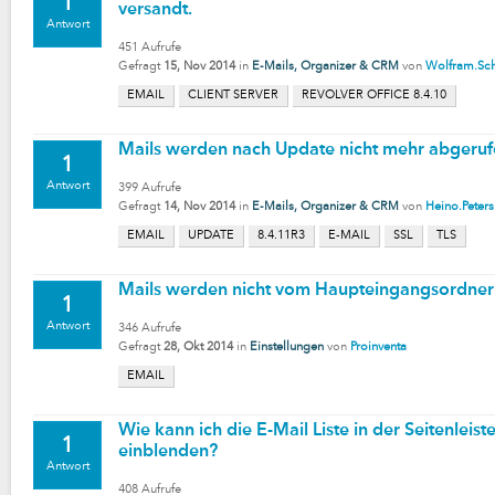
1
versandt.
Antwort
451
Aufrufe
Gefragt
15, Nov 2014
in
E-Mails, Organizer & CRM
von
Wolfram.Sch
EMAIL
CLIENT SERVER
REVOLVER OFFICE 8.4.10
Mails werden nach Update nicht mehr abgeru
1
Antwort
399
Aufrufe
Gefragt
14, Nov 2014
in
E-Mails, Organizer & CRM
von
Heino.Peters
EMAIL
UPDATE
8.4.11R3
E-MAIL
SSL
TLS
Mails werden nicht vom Haupteingangsordner
1
Antwort
346
Aufrufe
Gefragt
28, Okt 2014
in
Einstellungen
von
Proinventa
EMAIL
Wie kann ich die E-Mail Liste in der Seitenleis
1
einblenden?
Antwort
408
Aufrufe